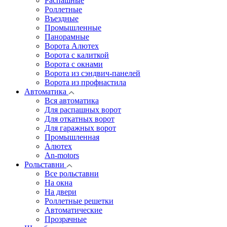
Распашные
Роллетные
Въездные
Промышленные
Панорамные
Ворота Алютех
Ворота с калиткой
Ворота c окнами
Ворота из сэндвич-панелей
Ворота из профнастила
Автоматика
Вся автоматика
Для распашных ворот
Для откатных ворот
Для гаражных ворот
Промышленная
Алютех
An-motors
Рольставни
Все рольставни
На окна
На двери
Роллетные решетки
Автоматические
Прозрачные