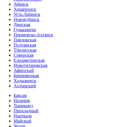
Абинск
Апшеронск
Усть-Лабинск
Новокубанск
Динская
Гулькевичи
Приморско-Ахтарск
Павловская
Полтавская
Тбилисская
Северская
Елизаветинская
Новотитаровская
Афипский
Брюховецкая
Хадыженск
Ахтырский
Баксан
Нальчик
Тырныауз
Прохладный
Нарткала
Майский
Чегем