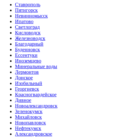
Ставрополь
Пятигорск
Невинномысск
Ипатово
Светлоград
Кисловодск
Железноводск
Благодарный
Буденновск
Ессентуки
Иноземцево
Минеральные воды
Лермонтов
Донское
Изобильный
Георгиевск
Красногвардейское
Дивное
Новоалександровск
Зеленокумск
Михайловск
Новопавловск
Нефтекумск
Александровское