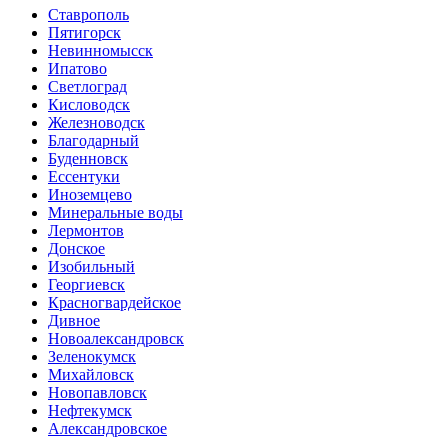
Ставрополь
Пятигорск
Невинномысск
Ипатово
Светлоград
Кисловодск
Железноводск
Благодарный
Буденновск
Ессентуки
Иноземцево
Минеральные воды
Лермонтов
Донское
Изобильный
Георгиевск
Красногвардейское
Дивное
Новоалександровск
Зеленокумск
Михайловск
Новопавловск
Нефтекумск
Александровское