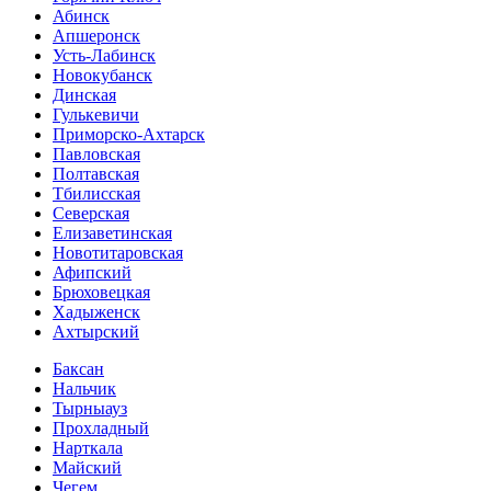
Абинск
Апшеронск
Усть-Лабинск
Новокубанск
Динская
Гулькевичи
Приморско-Ахтарск
Павловская
Полтавская
Тбилисская
Северская
Елизаветинская
Новотитаровская
Афипский
Брюховецкая
Хадыженск
Ахтырский
Баксан
Нальчик
Тырныауз
Прохладный
Нарткала
Майский
Чегем