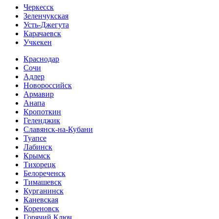
Черкесск
Зеленчукская
Усть-Джегута
Карачаевск
Учкекен
Краснодар
Сочи
Адлер
Новороссийск
Армавир
Анапа
Кропоткин
Геленджик
Славянск-на-Кубани
Туапсе
Лабинск
Крымск
Тихорецк
Белореченск
Тимашевск
Курганинск
Каневская
Кореновск
Горячий Ключ