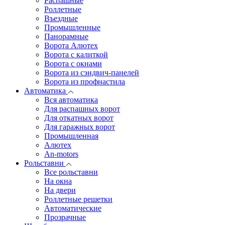
Распашные
Роллетные
Въездные
Промышленные
Панорамные
Ворота Алютех
Ворота с калиткой
Ворота c окнами
Ворота из сэндвич-панелей
Ворота из профнастила
Автоматика
Вся автоматика
Для распашных ворот
Для откатных ворот
Для гаражных ворот
Промышленная
Алютех
An-motors
Рольставни
Все рольставни
На окна
На двери
Роллетные решетки
Автоматические
Прозрачные