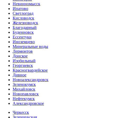
Невинномысск
Ипатово
Светлоград
Кисловодск
Железноводск
Благодарный
Буденновск
Ессентуки
Иноземцево
Минеральные воды
Лермонтов
Донское
Изобильный
Георгиевск
Красногвардейское
Дивное
Новоалександровск
Зеленокумск
Михайловск
Новопавловск
Нефтекумск
Александровское
Черкесск
Зеленчукская