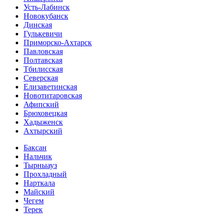
Усть-Лабинск
Новокубанск
Динская
Гулькевичи
Приморско-Ахтарск
Павловская
Полтавская
Тбилисская
Северская
Елизаветинская
Новотитаровская
Афипский
Брюховецкая
Хадыженск
Ахтырский
Баксан
Нальчик
Тырныауз
Прохладный
Нарткала
Майский
Чегем
Терек