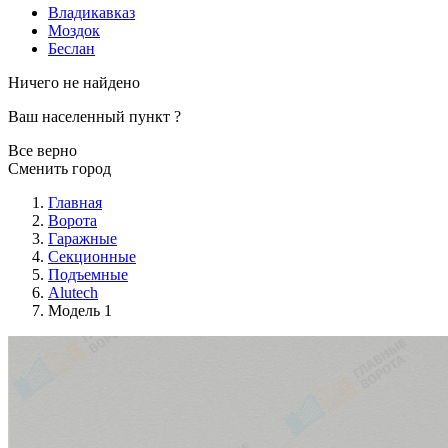
Владикавказ
Моздок
Беслан
Ничего не найдено
Ваш населенный пункт
?
Все верно
Сменить город
Главная
Ворота
Гаражные
Секционные
Подъемные
Alutech
Модель 1