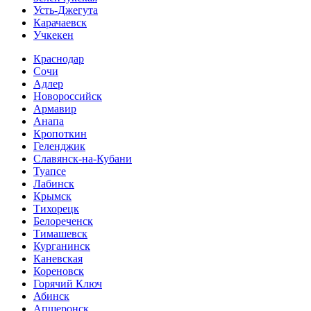
Усть-Джегута
Карачаевск
Учкекен
Краснодар
Сочи
Адлер
Новороссийск
Армавир
Анапа
Кропоткин
Геленджик
Славянск-на-Кубани
Туапсе
Лабинск
Крымск
Тихорецк
Белореченск
Тимашевск
Курганинск
Каневская
Кореновск
Горячий Ключ
Абинск
Апшеронск