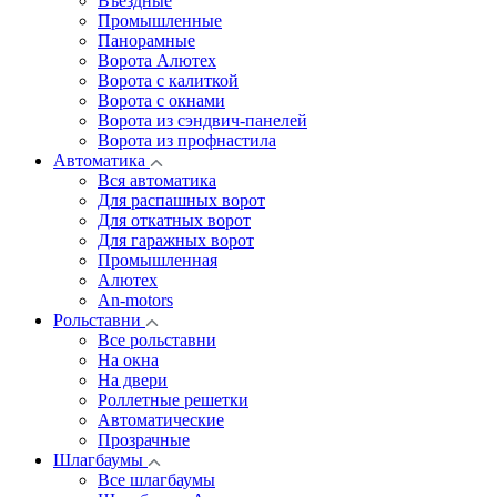
Въездные
Промышленные
Панорамные
Ворота Алютех
Ворота с калиткой
Ворота c окнами
Ворота из сэндвич-панелей
Ворота из профнастила
Автоматика
Вся автоматика
Для распашных ворот
Для откатных ворот
Для гаражных ворот
Промышленная
Алютех
An-motors
Рольставни
Все рольставни
На окна
На двери
Роллетные решетки
Автоматические
Прозрачные
Шлагбаумы
Все шлагбаумы