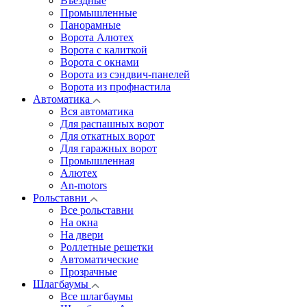
Въездные
Промышленные
Панорамные
Ворота Алютех
Ворота с калиткой
Ворота c окнами
Ворота из сэндвич-панелей
Ворота из профнастила
Автоматика
Вся автоматика
Для распашных ворот
Для откатных ворот
Для гаражных ворот
Промышленная
Алютех
An-motors
Рольставни
Все рольставни
На окна
На двери
Роллетные решетки
Автоматические
Прозрачные
Шлагбаумы
Все шлагбаумы