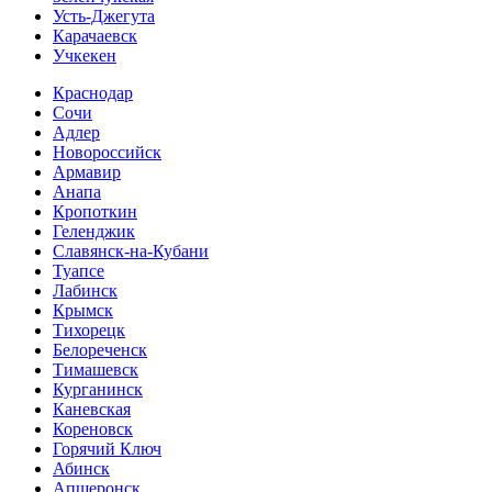
Усть-Джегута
Карачаевск
Учкекен
Краснодар
Сочи
Адлер
Новороссийск
Армавир
Анапа
Кропоткин
Геленджик
Славянск-на-Кубани
Туапсе
Лабинск
Крымск
Тихорецк
Белореченск
Тимашевск
Курганинск
Каневская
Кореновск
Горячий Ключ
Абинск
Апшеронск