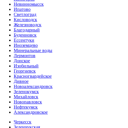
Невинномысск
Ипатово
Светлоград
Кисловодск
Железноводск
Благодарный
Буденновск
Ессентуки
Иноземцево
Минеральные воды
Лермонтов
Донское
Изобильный
Георгиевск
Красногвардейское
Дивное
Новоалександровск
Зеленокумск
Михайловск
Новопавловск
Нефтекумск
Александровское
Черкесск
Зеленчукская