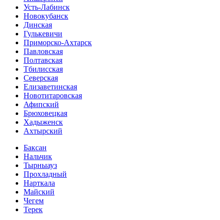
Усть-Лабинск
Новокубанск
Динская
Гулькевичи
Приморско-Ахтарск
Павловская
Полтавская
Тбилисская
Северская
Елизаветинская
Новотитаровская
Афипский
Брюховецкая
Хадыженск
Ахтырский
Баксан
Нальчик
Тырныауз
Прохладный
Нарткала
Майский
Чегем
Терек