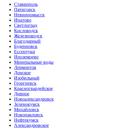
Ставрополь
Пятигорск
Невинномысск
Ипатово
Светлоград
Кисловодск
Железноводск
Благодарный
Буденновск
Ессентуки
Иноземцево
Минеральные воды
Лермонтов
Донское
Изобильный
Георгиевск
Красногвардейское
Дивное
Новоалександровск
Зеленокумск
Михайловск
Новопавловск
Нефтекумск
Александровское