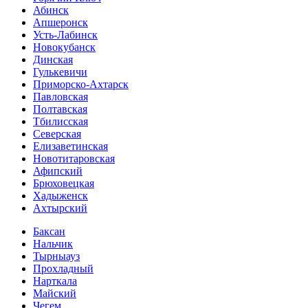
Абинск
Апшеронск
Усть-Лабинск
Новокубанск
Динская
Гулькевичи
Приморско-Ахтарск
Павловская
Полтавская
Тбилисская
Северская
Елизаветинская
Новотитаровская
Афипский
Брюховецкая
Хадыженск
Ахтырский
Баксан
Нальчик
Тырныауз
Прохладный
Нарткала
Майский
Чегем