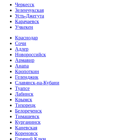
Черкесск
Зеленчукская
Усть-Джегута
Карачаевск
Учкекен
Краснодар
Сочи
Адлер
Новороссийск
Армавир
Анапа
Кропоткин
Геленджик
Славянск-на-Кубани
Туапсе
Лабинск
Крымск
Тихорецк
Белореченск
Тимашевск
Курганинск
Каневская
Кореновск
Горячий Ключ