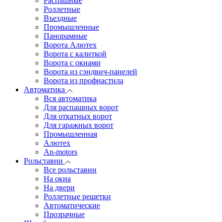
Распашные
Роллетные
Въездные
Промышленные
Панорамные
Ворота Алютех
Ворота с калиткой
Ворота c окнами
Ворота из сэндвич-панелей
Ворота из профнастила
Автоматика
Вся автоматика
Для распашных ворот
Для откатных ворот
Для гаражных ворот
Промышленная
Алютех
An-motors
Рольставни
Все рольставни
На окна
На двери
Роллетные решетки
Автоматические
Прозрачные