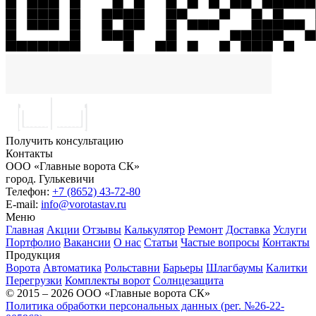
Получить консультацию
Контакты
ООО «Главные ворота СК»
город.
Гулькевичи
Телефон:
+7 (8652) 43-72-80
E-mail:
info@vorotastav.ru
Меню
Главная
Акции
Отзывы
Калькулятор
Ремонт
Доставка
Услуги
Портфолио
Вакансии
О нас
Статьи
Частые вопросы
Контакты
Продукция
Ворота
Автоматика
Рольставни
Барьеры
Шлагбаумы
Калитки
Перегрузки
Комплекты ворот
Солнцезащита
© 2015 – 2026 ООО «Главные ворота СК»
Политика обработки персональных данных (рег. №26-22-