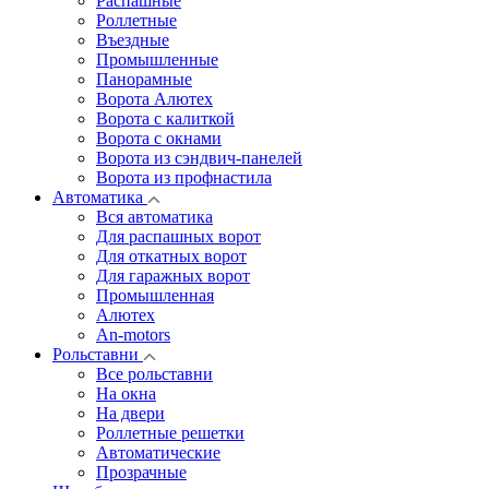
Распашные
Роллетные
Въездные
Промышленные
Панорамные
Ворота Алютех
Ворота с калиткой
Ворота c окнами
Ворота из сэндвич-панелей
Ворота из профнастила
Автоматика
Вся автоматика
Для распашных ворот
Для откатных ворот
Для гаражных ворот
Промышленная
Алютех
An-motors
Рольставни
Все рольставни
На окна
На двери
Роллетные решетки
Автоматические
Прозрачные