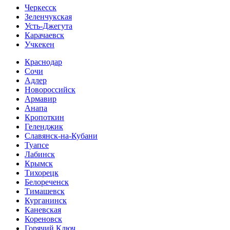
Черкесск
Зеленчукская
Усть-Джегута
Карачаевск
Учкекен
Краснодар
Сочи
Адлер
Новороссийск
Армавир
Анапа
Кропоткин
Геленджик
Славянск-на-Кубани
Туапсе
Лабинск
Крымск
Тихорецк
Белореченск
Тимашевск
Курганинск
Каневская
Кореновск
Горячий Ключ