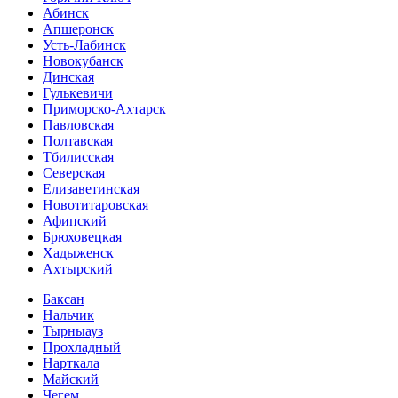
Абинск
Апшеронск
Усть-Лабинск
Новокубанск
Динская
Гулькевичи
Приморско-Ахтарск
Павловская
Полтавская
Тбилисская
Северская
Елизаветинская
Новотитаровская
Афипский
Брюховецкая
Хадыженск
Ахтырский
Баксан
Нальчик
Тырныауз
Прохладный
Нарткала
Майский
Чегем