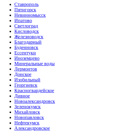
Ставрополь
Пятигорск
Невинномысск
Ипатово
Светлоград
Кисловодск
Железноводск
Благодарный
Буденновск
Ессентуки
Иноземцево
Минеральные воды
Лермонтов
Донское
Изобильный
Георгиевск
Красногвардейское
Дивное
Новоалександровск
Зеленокумск
Михайловск
Новопавловск
Нефтекумск
Александровское