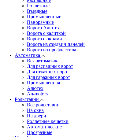
Распашные
Роллетные
Въездные
Промышленные
Панорамные
Ворота Алютех
Ворота с калиткой
Ворота c окнами
Ворота из сэндвич-панелей
Ворота из профнастила
Автоматика
Вся автоматика
Для распашных ворот
Для откатных ворот
Для гаражных ворот
Промышленная
Алютех
An-motors
Рольставни
Все рольставни
На окна
На двери
Роллетные решетки
Автоматические
Прозрачные