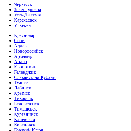
Черкесск
Зеленчукская
Усть-Джегута
Карачаевск
Учкекен
Краснодар
Сочи
Адлер
Новороссийск
Армавир
Анапа
Кропоткин
Геленджик
Славянск-на-Кубани
Туапсе
Лабинск
Крымск
Тихорецк
Белореченск
Тимашевск
Курганинск
Каневская
Кореновск
Горячий Ключ