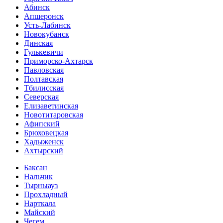
Абинск
Апшеронск
Усть-Лабинск
Новокубанск
Динская
Гулькевичи
Приморско-Ахтарск
Павловская
Полтавская
Тбилисская
Северская
Елизаветинская
Новотитаровская
Афипский
Брюховецкая
Хадыженск
Ахтырский
Баксан
Нальчик
Тырныауз
Прохладный
Нарткала
Майский
Чегем