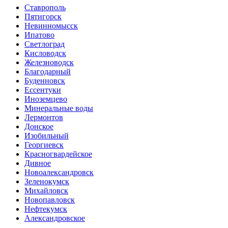
Ставрополь
Пятигорск
Невинномысск
Ипатово
Светлоград
Кисловодск
Железноводск
Благодарный
Буденновск
Ессентуки
Иноземцево
Минеральные воды
Лермонтов
Донское
Изобильный
Георгиевск
Красногвардейское
Дивное
Новоалександровск
Зеленокумск
Михайловск
Новопавловск
Нефтекумск
Александровское