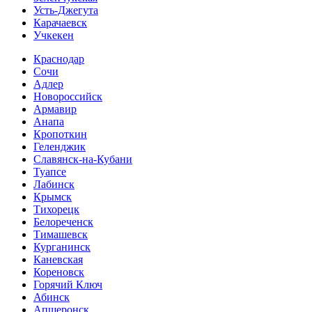
Усть-Джегута
Карачаевск
Учкекен
Краснодар
Сочи
Адлер
Новороссийск
Армавир
Анапа
Кропоткин
Геленджик
Славянск-на-Кубани
Туапсе
Лабинск
Крымск
Тихорецк
Белореченск
Тимашевск
Курганинск
Каневская
Кореновск
Горячий Ключ
Абинск
Апшеронск