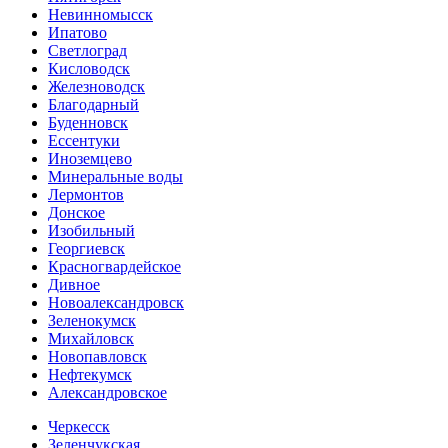
Невинномысск
Ипатово
Светлоград
Кисловодск
Железноводск
Благодарный
Буденновск
Ессентуки
Иноземцево
Минеральные воды
Лермонтов
Донское
Изобильный
Георгиевск
Красногвардейское
Дивное
Новоалександровск
Зеленокумск
Михайловск
Новопавловск
Нефтекумск
Александровское
Черкесск
Зеленчукская