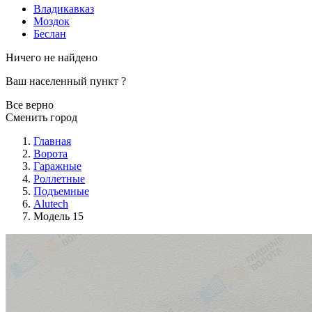
Владикавказ
Моздок
Беслан
Ничего не найдено
Ваш населенный пункт
?
Все верно
Сменить город
Главная
Ворота
Гаражные
Роллетные
Подъемные
Alutech
Модель 15