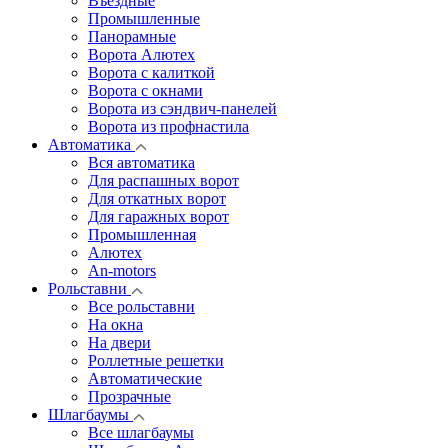
Въездные
Промышленные
Панорамные
Ворота Алютех
Ворота с калиткой
Ворота c окнами
Ворота из сэндвич-панелей
Ворота из профнастила
Автоматика
Вся автоматика
Для распашных ворот
Для откатных ворот
Для гаражных ворот
Промышленная
Алютех
An-motors
Рольставни
Все рольставни
На окна
На двери
Роллетные решетки
Автоматические
Прозрачные
Шлагбаумы
Все шлагбаумы