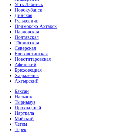
Усть-Лабинск
Новокубанск
Динская
Гулькевичи
Приморско-Ахтарск
Павловская
Полтавская
Тбилисская
Северская
Елизаветинская
Новотитаровская
Афипский
Брюховецкая
Хадыженск
Ахтырский
Баксан
Нальчик
Тырныауз
Прохладный
Нарткала
Майский
Чегем
Терек