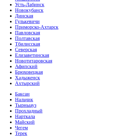
Усть-Лабинск
Новокубанск
Динская
Гулькевичи
Приморско-Ахтарск
Павловская
Полтавская
Тбилисская
Северская
Елизаветинская
Новотитаровская
Афипский
Брюховецкая
Хадыженск
Ахтырский
Баксан
Нальчик
Тырныауз
Прохладный
Нарткала
Майский
Чегем
Терек