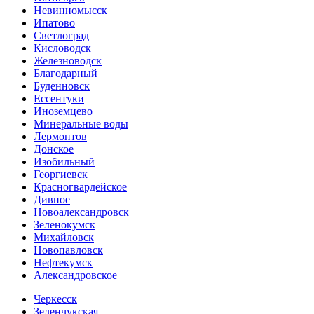
Невинномысск
Ипатово
Светлоград
Кисловодск
Железноводск
Благодарный
Буденновск
Ессентуки
Иноземцево
Минеральные воды
Лермонтов
Донское
Изобильный
Георгиевск
Красногвардейское
Дивное
Новоалександровск
Зеленокумск
Михайловск
Новопавловск
Нефтекумск
Александровское
Черкесск
Зеленчукская