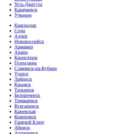
Усть-Джегута
Карачаевск
Учкекен
Краснодар
Сочи
Адлер
Новороссийск
Армавир
Анапа
Кропоткин
Геленджик
Славянск-на-Кубани
Туапсе
Лабинск
Крымск
Тихорецк
Белореченск
Тимашевск
Курганинск
Каневская
Кореновск
Горячий Ключ
Абинск
Апшеронск