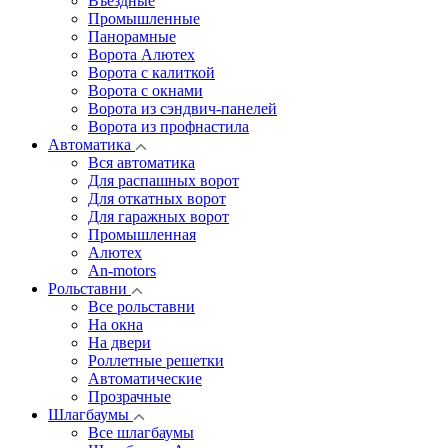
Въездные
Промышленные
Панорамные
Ворота Алютех
Ворота с калиткой
Ворота c окнами
Ворота из сэндвич-панелей
Ворота из профнастила
Автоматика
Вся автоматика
Для распашных ворот
Для откатных ворот
Для гаражных ворот
Промышленная
Алютех
An-motors
Рольставни
Все рольставни
На окна
На двери
Роллетные решетки
Автоматические
Прозрачные
Шлагбаумы
Все шлагбаумы