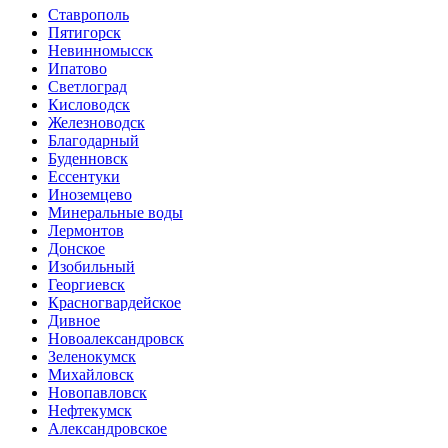
Ставрополь
Пятигорск
Невинномысск
Ипатово
Светлоград
Кисловодск
Железноводск
Благодарный
Буденновск
Ессентуки
Иноземцево
Минеральные воды
Лермонтов
Донское
Изобильный
Георгиевск
Красногвардейское
Дивное
Новоалександровск
Зеленокумск
Михайловск
Новопавловск
Нефтекумск
Александровское