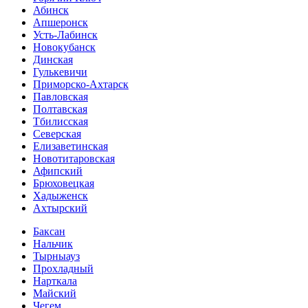
Абинск
Апшеронск
Усть-Лабинск
Новокубанск
Динская
Гулькевичи
Приморско-Ахтарск
Павловская
Полтавская
Тбилисская
Северская
Елизаветинская
Новотитаровская
Афипский
Брюховецкая
Хадыженск
Ахтырский
Баксан
Нальчик
Тырныауз
Прохладный
Нарткала
Майский
Чегем