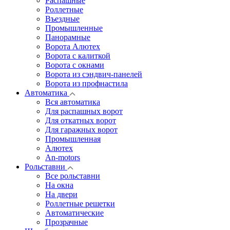
Распашные
Роллетные
Въездные
Промышленные
Панорамные
Ворота Алютех
Ворота с калиткой
Ворота c окнами
Ворота из сэндвич-панелей
Ворота из профнастила
Автоматика
Вся автоматика
Для распашных ворот
Для откатных ворот
Для гаражных ворот
Промышленная
Алютех
An-motors
Рольставни
Все рольставни
На окна
На двери
Роллетные решетки
Автоматические
Прозрачные