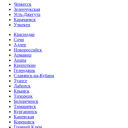
Черкесск
Зеленчукская
Усть-Джегута
Карачаевск
Учкекен
Краснодар
Сочи
Адлер
Новороссийск
Армавир
Анапа
Кропоткин
Геленджик
Славянск-на-Кубани
Туапсе
Лабинск
Крымск
Тихорецк
Белореченск
Тимашевск
Курганинск
Каневская
Кореновск
Горячий Ключ