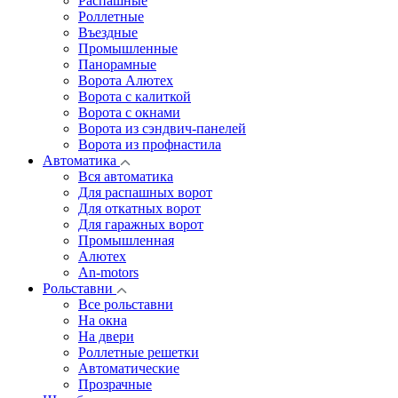
Распашные
Роллетные
Въездные
Промышленные
Панорамные
Ворота Алютех
Ворота с калиткой
Ворота c окнами
Ворота из сэндвич-панелей
Ворота из профнастила
Автоматика
Вся автоматика
Для распашных ворот
Для откатных ворот
Для гаражных ворот
Промышленная
Алютех
An-motors
Рольставни
Все рольставни
На окна
На двери
Роллетные решетки
Автоматические
Прозрачные