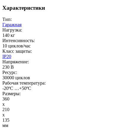
Характеристики
Тип:
Гаражная
Нагрузка:
140 кг
Интенсивность:
10 циклов/час
Класс защиты:
IP20
Напряжение:
230 В
Ресурс:
30000 циклов
Рабочая температура:
-20ºС …+50ºС
Размеры:
360
x
210
x
135
мм