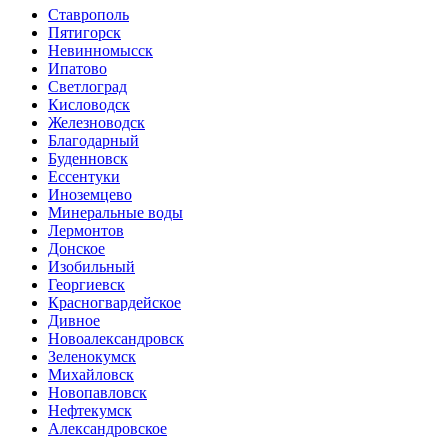
Ставрополь
Пятигорск
Невинномысск
Ипатово
Светлоград
Кисловодск
Железноводск
Благодарный
Буденновск
Ессентуки
Иноземцево
Минеральные воды
Лермонтов
Донское
Изобильный
Георгиевск
Красногвардейское
Дивное
Новоалександровск
Зеленокумск
Михайловск
Новопавловск
Нефтекумск
Александровское