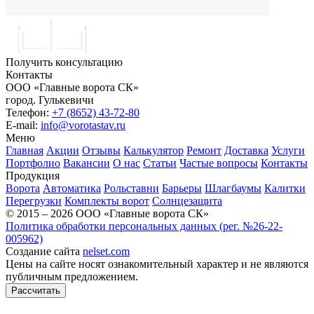
Получить консультацию
Контакты
ООО «Главные ворота СК»
город.
Гулькевичи
Телефон:
+7 (8652) 43-72-80
E-mail:
info@vorotastav.ru
Меню
Главная
Акции
Отзывы
Калькулятор
Ремонт
Доставка
Услуги
Портфолио
Вакансии
О нас
Статьи
Частые вопросы
Контакты
Продукция
Ворота
Автоматика
Рольставни
Барьеры
Шлагбаумы
Калитки
Перегрузки
Комплекты ворот
Солнцезащита
© 2015 – 2026 ООО «Главные ворота СК»
Политика обработки персональных данных (рег. №26-22-
005962)
Создание сайта
nelset.com
Цены на сайте носят ознакомительный характер и не являются
публичным предложением.
Рассчитать