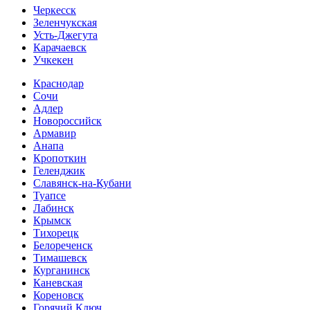
Черкесск
Зеленчукская
Усть-Джегута
Карачаевск
Учкекен
Краснодар
Сочи
Адлер
Новороссийск
Армавир
Анапа
Кропоткин
Геленджик
Славянск-на-Кубани
Туапсе
Лабинск
Крымск
Тихорецк
Белореченск
Тимашевск
Курганинск
Каневская
Кореновск
Горячий Ключ