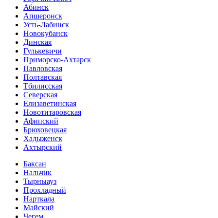
Абинск
Апшеронск
Усть-Лабинск
Новокубанск
Динская
Гулькевичи
Приморско-Ахтарск
Павловская
Полтавская
Тбилисская
Северская
Елизаветинская
Новотитаровская
Афипский
Брюховецкая
Хадыженск
Ахтырский
Баксан
Нальчик
Тырныауз
Прохладный
Нарткала
Майский
Чегем