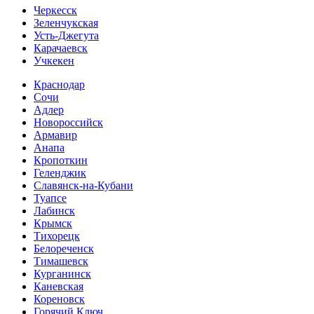
Черкесск
Зеленчукская
Усть-Джегута
Карачаевск
Учкекен
Краснодар
Сочи
Адлер
Новороссийск
Армавир
Анапа
Кропоткин
Геленджик
Славянск-на-Кубани
Туапсе
Лабинск
Крымск
Тихорецк
Белореченск
Тимашевск
Курганинск
Каневская
Кореновск
Горячий Ключ