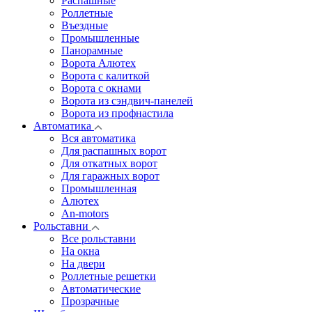
Распашные
Роллетные
Въездные
Промышленные
Панорамные
Ворота Алютех
Ворота с калиткой
Ворота c окнами
Ворота из сэндвич-панелей
Ворота из профнастила
Автоматика
Вся автоматика
Для распашных ворот
Для откатных ворот
Для гаражных ворот
Промышленная
Алютех
An-motors
Рольставни
Все рольставни
На окна
На двери
Роллетные решетки
Автоматические
Прозрачные