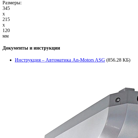
Размеры:
345
x
215
x
120
мм
Документы и инструкции
Инструкция – Автоматика An-Motors ASG
(856.28 КБ)