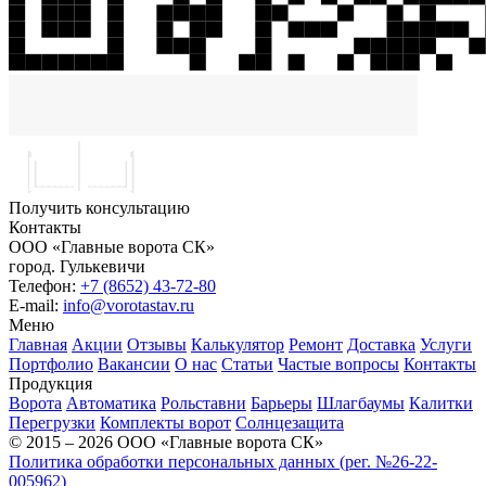
Получить консультацию
Контакты
ООО «Главные ворота СК»
город.
Гулькевичи
Телефон:
+7 (8652) 43-72-80
E-mail:
info@vorotastav.ru
Меню
Главная
Акции
Отзывы
Калькулятор
Ремонт
Доставка
Услуги
Портфолио
Вакансии
О нас
Статьи
Частые вопросы
Контакты
Продукция
Ворота
Автоматика
Рольставни
Барьеры
Шлагбаумы
Калитки
Перегрузки
Комплекты ворот
Солнцезащита
© 2015 – 2026 ООО «Главные ворота СК»
Политика обработки персональных данных (рег. №26-22-
005962)