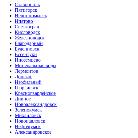
Ставрополь
Пятигорск
Невинномысск
Ипатово
Светлоград
Кисловодск
Железноводск
Благодарный
Буденновск
Ессентуки
Иноземцево
Минеральные воды
Лермонтов
Донское
Изобильный
Георгиевск
Красногвардейское
Дивное
Новоалександровск
Зеленокумск
Михайловск
Новопавловск
Нефтекумск
Александровское