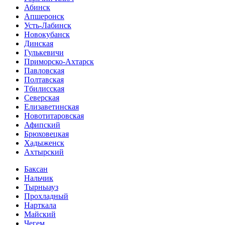
Абинск
Апшеронск
Усть-Лабинск
Новокубанск
Динская
Гулькевичи
Приморско-Ахтарск
Павловская
Полтавская
Тбилисская
Северская
Елизаветинская
Новотитаровская
Афипский
Брюховецкая
Хадыженск
Ахтырский
Баксан
Нальчик
Тырныауз
Прохладный
Нарткала
Майский
Чегем