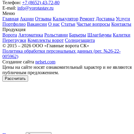
Телефон:
+7 (8652) 43-72-80
E-mail:
info@vorotastav.ru
Меню
Главная
Акции
Отзывы
Калькулятор
Ремонт
Доставка
Услуги
Портфолио
Вакансии
О нас
Статьи
Частые вопросы
Контакты
Продукция
Ворота
Автоматика
Рольставни
Барьеры
Шлагбаумы
Калитки
Перегрузки
Комплекты ворот
Солнцезащита
© 2015 – 2026 ООО «Главные ворота СК»
Политика обработки персональных данных (рег. №26-22-
005962)
Создание сайта
nelset.com
Цены на сайте носят ознакомительный характер и не являются
публичным предложением.
Рассчитать