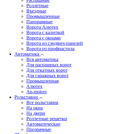
Распашные
Роллетные
Въездные
Промышленные
Панорамные
Ворота Алютех
Ворота с калиткой
Ворота c окнами
Ворота из сэндвич-панелей
Ворота из профнастила
Автоматика
Вся автоматика
Для распашных ворот
Для откатных ворот
Для гаражных ворот
Промышленная
Алютех
An-motors
Рольставни
Все рольставни
На окна
На двери
Роллетные решетки
Автоматические
Прозрачные