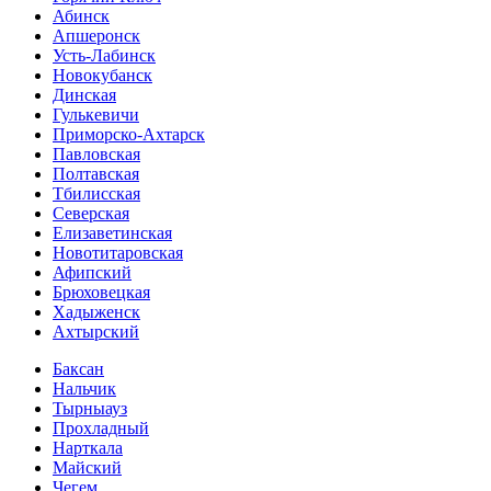
Абинск
Апшеронск
Усть-Лабинск
Новокубанск
Динская
Гулькевичи
Приморско-Ахтарск
Павловская
Полтавская
Тбилисская
Северская
Елизаветинская
Новотитаровская
Афипский
Брюховецкая
Хадыженск
Ахтырский
Баксан
Нальчик
Тырныауз
Прохладный
Нарткала
Майский
Чегем