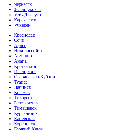
Черкесск
Зеленчукская
Усть-Джегута
Карачаевск
Учкекен
Краснодар
Сочи
Адлер
Новороссийск
Армавир
Анапа
Кропоткин
Геленджик
Славянск-на-Кубани
Туапсе
Лабинск
Крымск
Тихорецк
Белореченск
Тимашевск
Курганинск
Каневская
Кореновск
Горячий Ключ