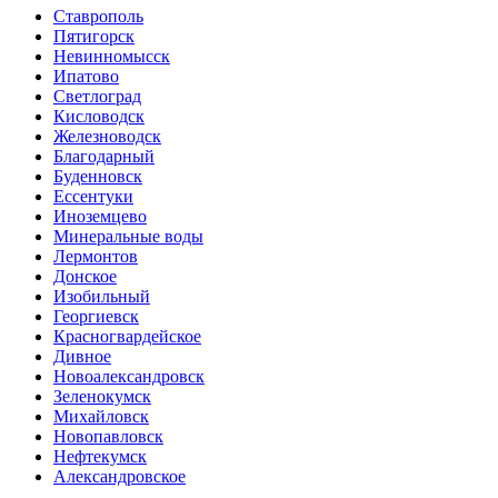
Ставрополь
Пятигорск
Невинномысск
Ипатово
Светлоград
Кисловодск
Железноводск
Благодарный
Буденновск
Ессентуки
Иноземцево
Минеральные воды
Лермонтов
Донское
Изобильный
Георгиевск
Красногвардейское
Дивное
Новоалександровск
Зеленокумск
Михайловск
Новопавловск
Нефтекумск
Александровское