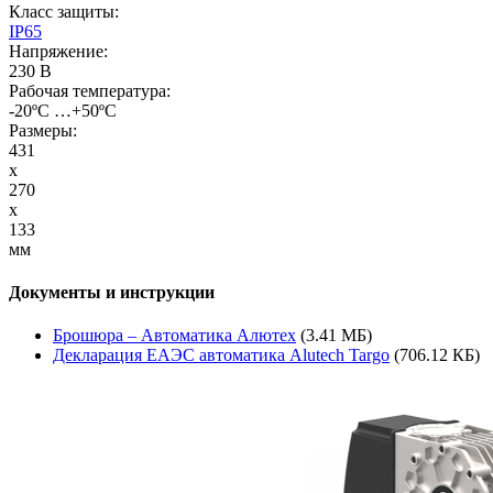
Класс защиты:
IP65
Напряжение:
230 В
Рабочая температура:
-20ºС …+50ºС
Размеры:
431
x
270
x
133
мм
Документы и инструкции
Брошюра – Автоматика Алютех
(3.41 МБ)
Декларация ЕАЭС автоматика Alutech Targo
(706.12 КБ)