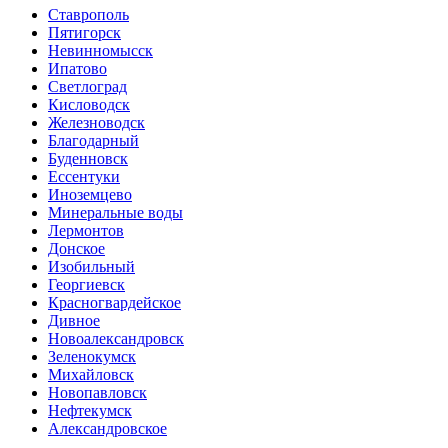
Ставрополь
Пятигорск
Невинномысск
Ипатово
Светлоград
Кисловодск
Железноводск
Благодарный
Буденновск
Ессентуки
Иноземцево
Минеральные воды
Лермонтов
Донское
Изобильный
Георгиевск
Красногвардейское
Дивное
Новоалександровск
Зеленокумск
Михайловск
Новопавловск
Нефтекумск
Александровское