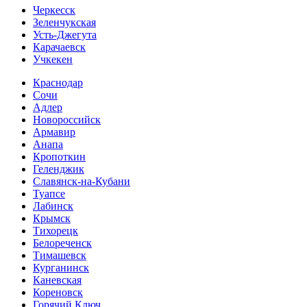
Черкесск
Зеленчукская
Усть-Джегута
Карачаевск
Учкекен
Краснодар
Сочи
Адлер
Новороссийск
Армавир
Анапа
Кропоткин
Геленджик
Славянск-на-Кубани
Туапсе
Лабинск
Крымск
Тихорецк
Белореченск
Тимашевск
Курганинск
Каневская
Кореновск
Горячий Ключ