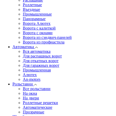
Распашные
Роллетные
Въездные
Промышленные
Панорамные
Ворота Алютех
Ворота с калиткой
Ворота c окнами
Ворота из сэндвич-панелей
Ворота из профнастила
Автоматика
Вся автоматика
Для распашных ворот
Для откатных ворот
Для гаражных ворот
Промышленная
Алютех
An-motors
Рольставни
Все рольставни
На окна
На двери
Роллетные решетки
Автоматические
Прозрачные