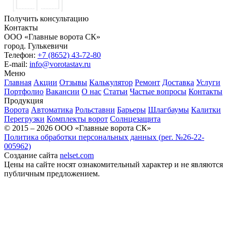
Получить консультацию
Контакты
ООО «Главные ворота СК»
город.
Гулькевичи
Телефон:
+7 (8652) 43-72-80
E-mail:
info@vorotastav.ru
Меню
Главная
Акции
Отзывы
Калькулятор
Ремонт
Доставка
Услуги
Портфолио
Вакансии
О нас
Статьи
Частые вопросы
Контакты
Продукция
Ворота
Автоматика
Рольставни
Барьеры
Шлагбаумы
Калитки
Перегрузки
Комплекты ворот
Солнцезащита
© 2015 – 2026 ООО «Главные ворота СК»
Политика обработки персональных данных (рег. №26-22-
005962)
Создание сайта
nelset.com
Цены на сайте носят ознакомительный характер и не являются
публичным предложением.