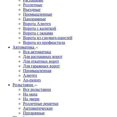
Распашные
Роллетные
Въездные
Промышленные
Панорамные
Ворота Алютех
Ворота с калиткой
Ворота c окнами
Ворота из сэндвич-панелей
Ворота из профнастила
Автоматика
Вся автоматика
Для распашных ворот
Для откатных ворот
Для гаражных ворот
Промышленная
Алютех
An-motors
Рольставни
Все рольставни
На окна
На двери
Роллетные решетки
Автоматические
Прозрачные