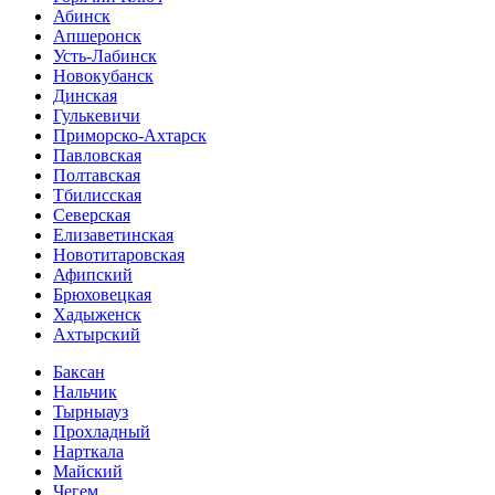
Абинск
Апшеронск
Усть-Лабинск
Новокубанск
Динская
Гулькевичи
Приморско-Ахтарск
Павловская
Полтавская
Тбилисская
Северская
Елизаветинская
Новотитаровская
Афипский
Брюховецкая
Хадыженск
Ахтырский
Баксан
Нальчик
Тырныауз
Прохладный
Нарткала
Майский
Чегем