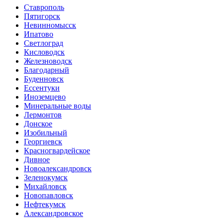
Ставрополь
Пятигорск
Невинномысск
Ипатово
Светлоград
Кисловодск
Железноводск
Благодарный
Буденновск
Ессентуки
Иноземцево
Минеральные воды
Лермонтов
Донское
Изобильный
Георгиевск
Красногвардейское
Дивное
Новоалександровск
Зеленокумск
Михайловск
Новопавловск
Нефтекумск
Александровское