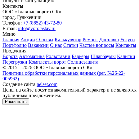
Получить консультацию
Контакты
ООО «Главные ворота СК»
город.
Гулькевичи
Телефон:
+7 (8652) 43-72-80
E-mail:
info@vorotastav.ru
Меню
Главная
Акции
Отзывы
Калькулятор
Ремонт
Доставка
Услуги
Портфолио
Вакансии
О нас
Статьи
Частые вопросы
Контакты
Продукция
Ворота
Автоматика
Рольставни
Барьеры
Шлагбаумы
Калитки
Перегрузки
Комплекты ворот
Солнцезащита
© 2015 – 2026 ООО «Главные ворота СК»
Политика обработки персональных данных (рег. №26-22-
005962)
Создание сайта
nelset.com
Цены на сайте носят ознакомительный характер и не являются
публичным предложением.
Рассчитать