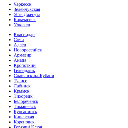
Черкесск
Зеленчукская
Усть-Джегута
Карачаевск
Учкекен
Краснодар
Сочи
Адлер
Новороссийск
Армавир
Анапа
Кропоткин
Геленджик
Славянск-на-Кубани
Туапсе
Лабинск
Крымск
Тихорецк
Белореченск
Тимашевск
Курганинск
Каневская
Кореновск
Горячий Ключ