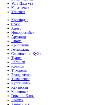
Усть-Джегута
Карачаевск
Учкекен
Краснодар
Сочи
Адлер
Новороссийск
Армавир
Анапа
Кропоткин
Геленджик
Славянск-на-Кубани
Туапсе
Лабинск
Крымск
Тихорецк
Белореченск
Тимашевск
Курганинск
Каневская
Кореновск
Горячий Ключ
Абинск
Апшеронск