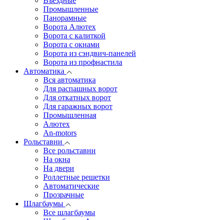
Въездные
Промышленные
Панорамные
Ворота Алютех
Ворота с калиткой
Ворота c окнами
Ворота из сэндвич-панелей
Ворота из профнастила
Автоматика
Вся автоматика
Для распашных ворот
Для откатных ворот
Для гаражных ворот
Промышленная
Алютех
An-motors
Рольставни
Все рольставни
На окна
На двери
Роллетные решетки
Автоматические
Прозрачные
Шлагбаумы
Все шлагбаумы