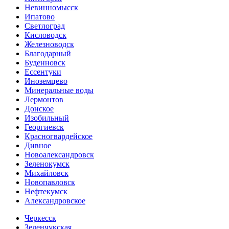
Невинномысск
Ипатово
Светлоград
Кисловодск
Железноводск
Благодарный
Буденновск
Ессентуки
Иноземцево
Минеральные воды
Лермонтов
Донское
Изобильный
Георгиевск
Красногвардейское
Дивное
Новоалександровск
Зеленокумск
Михайловск
Новопавловск
Нефтекумск
Александровское
Черкесск
Зеленчукская