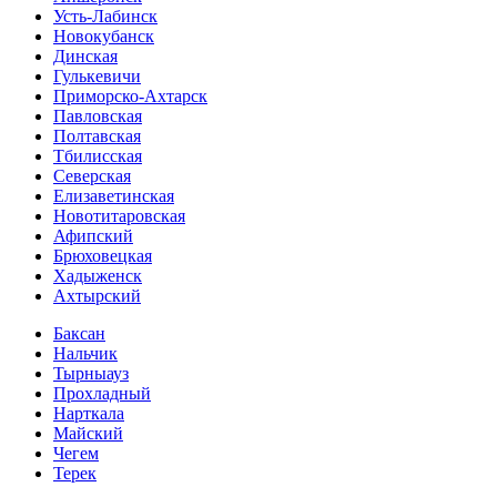
Усть-Лабинск
Новокубанск
Динская
Гулькевичи
Приморско-Ахтарск
Павловская
Полтавская
Тбилисская
Северская
Елизаветинская
Новотитаровская
Афипский
Брюховецкая
Хадыженск
Ахтырский
Баксан
Нальчик
Тырныауз
Прохладный
Нарткала
Майский
Чегем
Терек