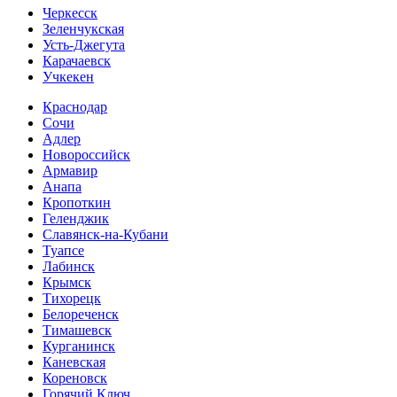
Черкесск
Зеленчукская
Усть-Джегута
Карачаевск
Учкекен
Краснодар
Сочи
Адлер
Новороссийск
Армавир
Анапа
Кропоткин
Геленджик
Славянск-на-Кубани
Туапсе
Лабинск
Крымск
Тихорецк
Белореченск
Тимашевск
Курганинск
Каневская
Кореновск
Горячий Ключ