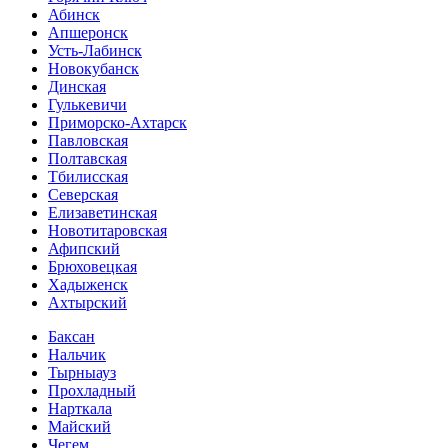
Абинск
Апшеронск
Усть-Лабинск
Новокубанск
Динская
Гулькевичи
Приморско-Ахтарск
Павловская
Полтавская
Тбилисская
Северская
Елизаветинская
Новотитаровская
Афипский
Брюховецкая
Хадыженск
Ахтырский
Баксан
Нальчик
Тырныауз
Прохладный
Нарткала
Майский
Чегем