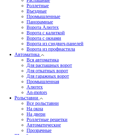
Распашные
Роллетные
Въездные
Промышленные
Панорамные
Ворота Алютех
Ворота с калиткой
Ворота c окнами
Ворота из сэндвич-панелей
Ворота из профнастила
Автоматика
Вся автоматика
Для распашных ворот
Для откатных ворот
Для гаражных ворот
Промышленная
Алютех
An-motors
Рольставни
Все рольставни
На окна
На двери
Роллетные решетки
Автоматические
Прозрачные