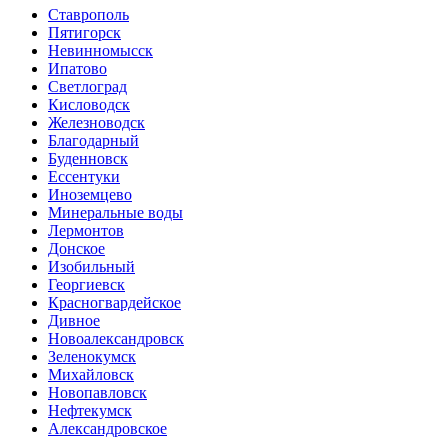
Ставрополь
Пятигорск
Невинномысск
Ипатово
Светлоград
Кисловодск
Железноводск
Благодарный
Буденновск
Ессентуки
Иноземцево
Минеральные воды
Лермонтов
Донское
Изобильный
Георгиевск
Красногвардейское
Дивное
Новоалександровск
Зеленокумск
Михайловск
Новопавловск
Нефтекумск
Александровское