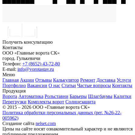
Получить консультацию
Контакты
ООО «Главные ворота СК»
город.
Гулькевичи
Телефон:
+7 (8652) 43-72-80
E-mail:
info@vorotastav.ru
Меню
Главная
Акции
Отзывы
Калькулятор
Ремонт
Доставка
Услуги
Портфолио
Вакансии
О нас
Статьи
Частые вопросы
Контакты
Продукция
Ворота
Автоматика
Рольставни
Барьеры
Шлагбаумы
Калитки
Перегрузки
Комплекты ворот
Солнцезащита
© 2015 – 2026 ООО «Главные ворота СК»
Политика обработки персональных данных (рег. №26-22-
005962)
Создание сайта
nelset.com
Цены на сайте носят ознакомительный характер и не являются
публичным предложением.