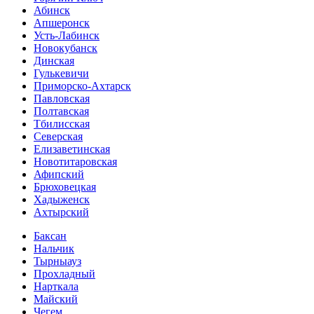
Абинск
Апшеронск
Усть-Лабинск
Новокубанск
Динская
Гулькевичи
Приморско-Ахтарск
Павловская
Полтавская
Тбилисская
Северская
Елизаветинская
Новотитаровская
Афипский
Брюховецкая
Хадыженск
Ахтырский
Баксан
Нальчик
Тырныауз
Прохладный
Нарткала
Майский
Чегем