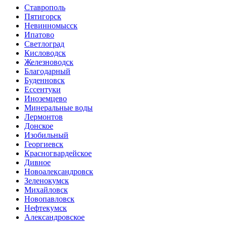
Ставрополь
Пятигорск
Невинномысск
Ипатово
Светлоград
Кисловодск
Железноводск
Благодарный
Буденновск
Ессентуки
Иноземцево
Минеральные воды
Лермонтов
Донское
Изобильный
Георгиевск
Красногвардейское
Дивное
Новоалександровск
Зеленокумск
Михайловск
Новопавловск
Нефтекумск
Александровское