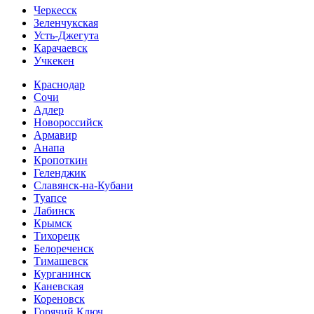
Черкесск
Зеленчукская
Усть-Джегута
Карачаевск
Учкекен
Краснодар
Сочи
Адлер
Новороссийск
Армавир
Анапа
Кропоткин
Геленджик
Славянск-на-Кубани
Туапсе
Лабинск
Крымск
Тихорецк
Белореченск
Тимашевск
Курганинск
Каневская
Кореновск
Горячий Ключ