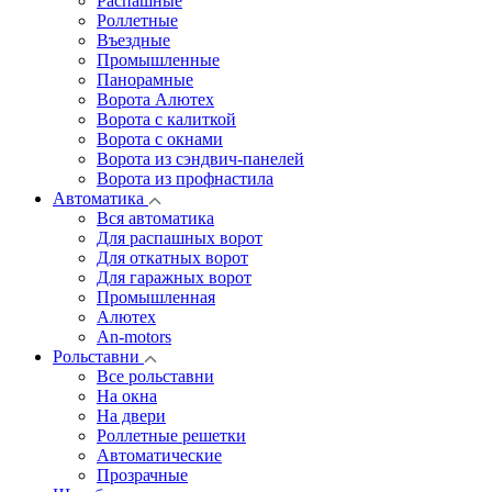
Распашные
Роллетные
Въездные
Промышленные
Панорамные
Ворота Алютех
Ворота с калиткой
Ворота c окнами
Ворота из сэндвич-панелей
Ворота из профнастила
Автоматика
Вся автоматика
Для распашных ворот
Для откатных ворот
Для гаражных ворот
Промышленная
Алютех
An-motors
Рольставни
Все рольставни
На окна
На двери
Роллетные решетки
Автоматические
Прозрачные