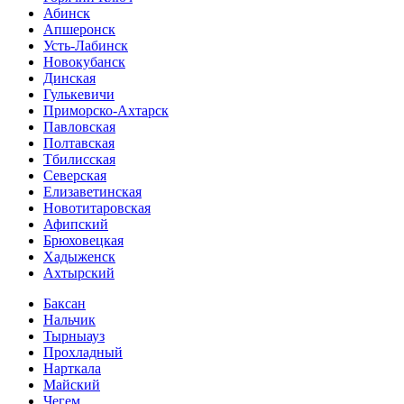
Абинск
Апшеронск
Усть-Лабинск
Новокубанск
Динская
Гулькевичи
Приморско-Ахтарск
Павловская
Полтавская
Тбилисская
Северская
Елизаветинская
Новотитаровская
Афипский
Брюховецкая
Хадыженск
Ахтырский
Баксан
Нальчик
Тырныауз
Прохладный
Нарткала
Майский
Чегем