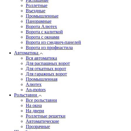
Распашные
Роллетные
Въездные
Промышленные
Панорамные
Ворота Алютех
Ворота с калиткой
Ворота c окнами
Ворота из сэндвич-панелей
Ворота из профнастила
Автоматика
Вся автоматика
Для распашных ворот
Для откатных ворот
Для гаражных ворот
Промышленная
Алютех
An-motors
Рольставни
Все рольставни
На окна
На двери
Роллетные решетки
Автоматические
Прозрачные