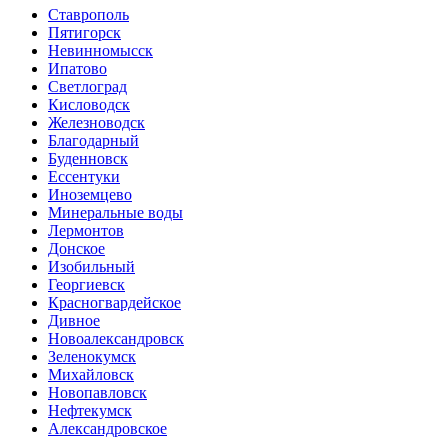
Ставрополь
Пятигорск
Невинномысск
Ипатово
Светлоград
Кисловодск
Железноводск
Благодарный
Буденновск
Ессентуки
Иноземцево
Минеральные воды
Лермонтов
Донское
Изобильный
Георгиевск
Красногвардейское
Дивное
Новоалександровск
Зеленокумск
Михайловск
Новопавловск
Нефтекумск
Александровское