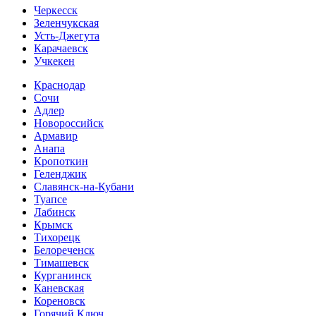
Черкесск
Зеленчукская
Усть-Джегута
Карачаевск
Учкекен
Краснодар
Сочи
Адлер
Новороссийск
Армавир
Анапа
Кропоткин
Геленджик
Славянск-на-Кубани
Туапсе
Лабинск
Крымск
Тихорецк
Белореченск
Тимашевск
Курганинск
Каневская
Кореновск
Горячий Ключ