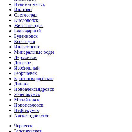
Невинномысск
Ипатово
Светлоград
Кисловодск
Железноводск
Благодарный
Буденновск
Ессентуки
Иноземцево
Минеральные воды
Лермонтов
Донское
Изобильный
Георгиевск
Красногвардейское
Дивное
Новоалександровск
Зеленокумск
Михайловск
Новопавловск
Нефтекумск
Александровское
Черкесск
Зеленчукская