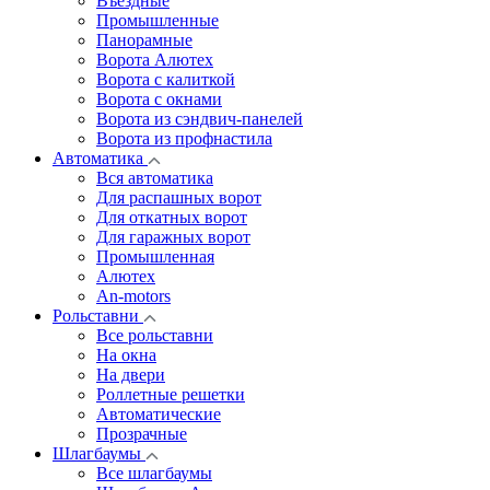
Въездные
Промышленные
Панорамные
Ворота Алютех
Ворота с калиткой
Ворота c окнами
Ворота из сэндвич-панелей
Ворота из профнастила
Автоматика
Вся автоматика
Для распашных ворот
Для откатных ворот
Для гаражных ворот
Промышленная
Алютех
An-motors
Рольставни
Все рольставни
На окна
На двери
Роллетные решетки
Автоматические
Прозрачные
Шлагбаумы
Все шлагбаумы