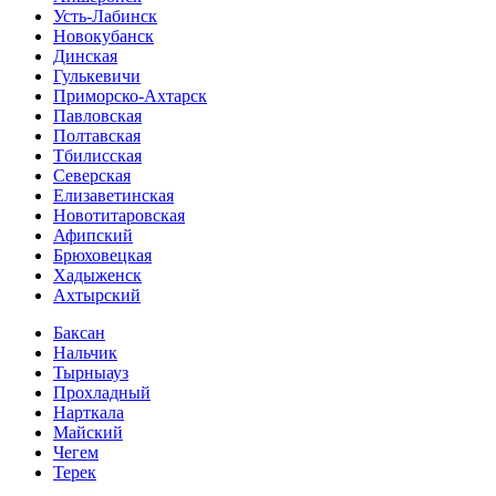
Усть-Лабинск
Новокубанск
Динская
Гулькевичи
Приморско-Ахтарск
Павловская
Полтавская
Тбилисская
Северская
Елизаветинская
Новотитаровская
Афипский
Брюховецкая
Хадыженск
Ахтырский
Баксан
Нальчик
Тырныауз
Прохладный
Нарткала
Майский
Чегем
Терек