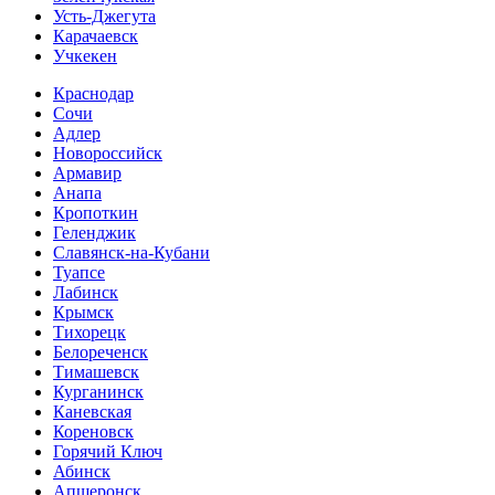
Усть-Джегута
Карачаевск
Учкекен
Краснодар
Сочи
Адлер
Новороссийск
Армавир
Анапа
Кропоткин
Геленджик
Славянск-на-Кубани
Туапсе
Лабинск
Крымск
Тихорецк
Белореченск
Тимашевск
Курганинск
Каневская
Кореновск
Горячий Ключ
Абинск
Апшеронск