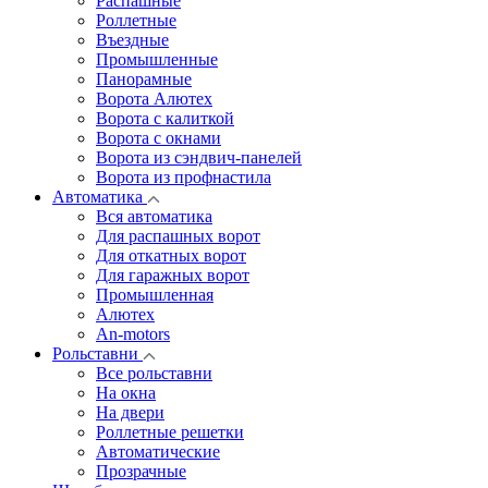
Распашные
Роллетные
Въездные
Промышленные
Панорамные
Ворота Алютех
Ворота с калиткой
Ворота c окнами
Ворота из сэндвич-панелей
Ворота из профнастила
Автоматика
Вся автоматика
Для распашных ворот
Для откатных ворот
Для гаражных ворот
Промышленная
Алютех
An-motors
Рольставни
Все рольставни
На окна
На двери
Роллетные решетки
Автоматические
Прозрачные