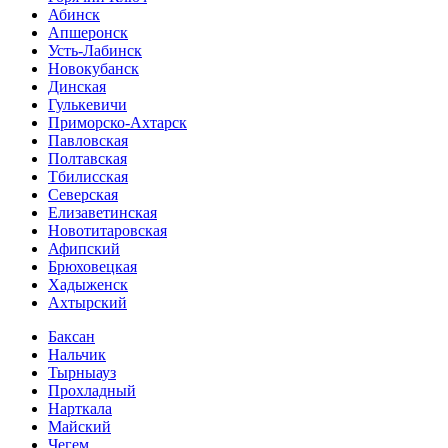
Абинск
Апшеронск
Усть-Лабинск
Новокубанск
Динская
Гулькевичи
Приморско-Ахтарск
Павловская
Полтавская
Тбилисская
Северская
Елизаветинская
Новотитаровская
Афипский
Брюховецкая
Хадыженск
Ахтырский
Баксан
Нальчик
Тырныауз
Прохладный
Нарткала
Майский
Чегем