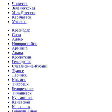
Черкесск
Зеленчукская
Усть-Джегута
Карачаевск
Учкекен
Краснодар
Сочи
Адлер
Новороссийск
Армавир
Анапа
Кропоткин
Геленджик
Славянск-на-Кубани
Туапсе
Лабинск
Крымск
Тихорецк
Белореченск
Тимашевск
Курганинск
Каневская
Кореновск
Горячий Ключ