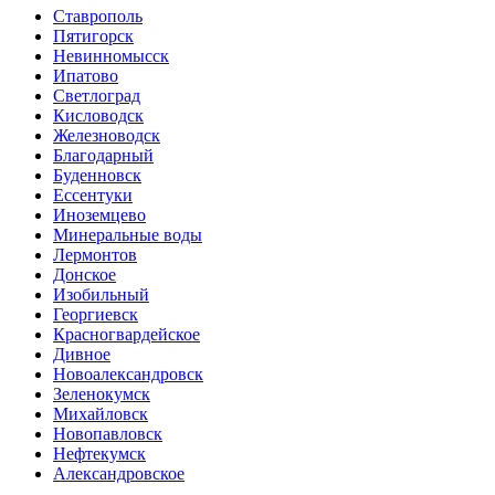
Ставрополь
Пятигорск
Невинномысск
Ипатово
Светлоград
Кисловодск
Железноводск
Благодарный
Буденновск
Ессентуки
Иноземцево
Минеральные воды
Лермонтов
Донское
Изобильный
Георгиевск
Красногвардейское
Дивное
Новоалександровск
Зеленокумск
Михайловск
Новопавловск
Нефтекумск
Александровское