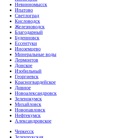
Невинномысск
Ипатово
Светлоград
Кисловодск
Железноводск
Благодарный
Буденновск
Ессентуки
Иноземцево
Минеральные воды
Лермонтов
Донское
Изобильный
Георгиевск
Красногвардейское
Дивное
Новоалександровск
Зеленокумск
Михайловск
Новопавловск
Нефтекумск
Александровское
Черкесск
Зеленчукская