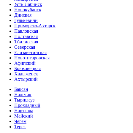
Усть-Лабинск
Новокубанск
Динская
Гулькевичи
Приморско-Ахтарск
Павловская
Полтавская
Тбилисская
Северская
Елизаветинская
Новотитаровская
Афипский
Брюховецкая
Хадыженск
Ахтырский
Баксан
Нальчик
Тырныауз
Прохладный
Нарткала
Майский
Чегем
Терек