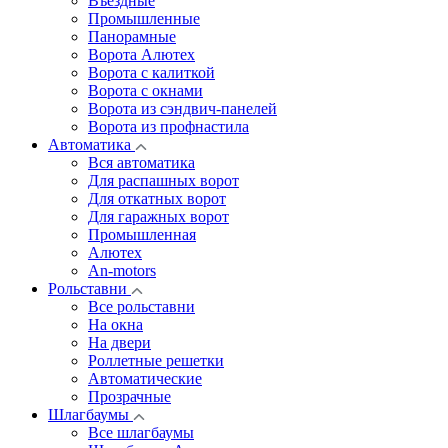
Въездные
Промышленные
Панорамные
Ворота Алютех
Ворота с калиткой
Ворота c окнами
Ворота из сэндвич-панелей
Ворота из профнастила
Автоматика
Вся автоматика
Для распашных ворот
Для откатных ворот
Для гаражных ворот
Промышленная
Алютех
An-motors
Рольставни
Все рольставни
На окна
На двери
Роллетные решетки
Автоматические
Прозрачные
Шлагбаумы
Все шлагбаумы