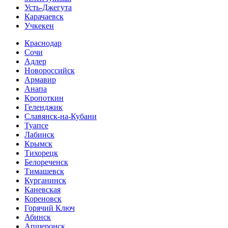
Усть-Джегута
Карачаевск
Учкекен
Краснодар
Сочи
Адлер
Новороссийск
Армавир
Анапа
Кропоткин
Геленджик
Славянск-на-Кубани
Туапсе
Лабинск
Крымск
Тихорецк
Белореченск
Тимашевск
Курганинск
Каневская
Кореновск
Горячий Ключ
Абинск
Апшеронск