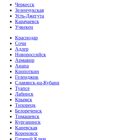
Черкесск
Зеленчукская
Усть-Джегута
Карачаевск
Учкекен
Краснодар
Сочи
Адлер
Новороссийск
Армавир
Анапа
Кропоткин
Геленджик
Славянск-на-Кубани
Туапсе
Лабинск
Крымск
Тихорецк
Белореченск
Тимашевск
Курганинск
Каневская
Кореновск
Горячий Ключ