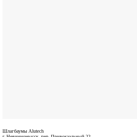
Шлагбаумы Alutech
г. Невинномысск, пер. Привокзальный 22