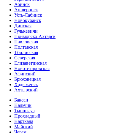
Абинск
Апшеронск
Усть-Лабинск
Новокубанск
Динская
Гулькевичи
Приморско-Ахтарск
Павловская
Полтавская
Тбилисская
Северская
Елизаветинская
Новотитаровская
Афипский
Брюховецкая
Хадыженск
Ахтырский
Баксан
Нальчик
Тырныауз
Прохладный
Нарткала
Майский
Чегем