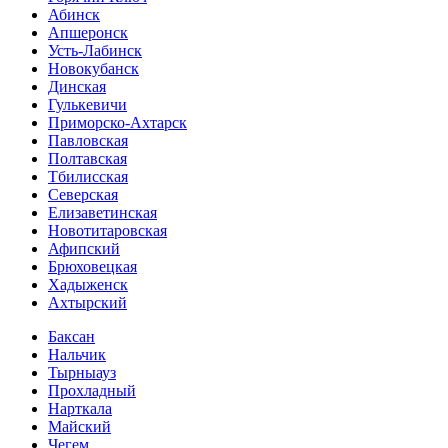
Абинск
Апшеронск
Усть-Лабинск
Новокубанск
Динская
Гулькевичи
Приморско-Ахтарск
Павловская
Полтавская
Тбилисская
Северская
Елизаветинская
Новотитаровская
Афипский
Брюховецкая
Хадыженск
Ахтырский
Баксан
Нальчик
Тырныауз
Прохладный
Нарткала
Майский
Чегем