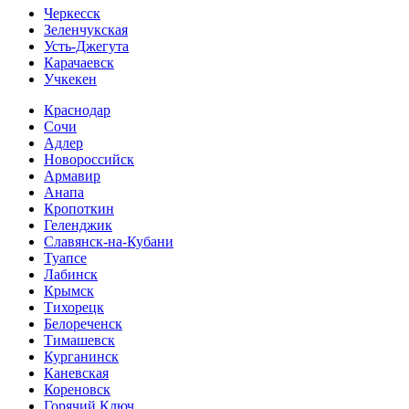
Черкесск
Зеленчукская
Усть-Джегута
Карачаевск
Учкекен
Краснодар
Сочи
Адлер
Новороссийск
Армавир
Анапа
Кропоткин
Геленджик
Славянск-на-Кубани
Туапсе
Лабинск
Крымск
Тихорецк
Белореченск
Тимашевск
Курганинск
Каневская
Кореновск
Горячий Ключ