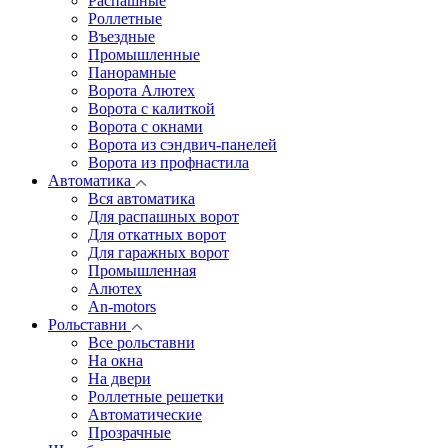
Распашные
Роллетные
Въездные
Промышленные
Панорамные
Ворота Алютех
Ворота с калиткой
Ворота c окнами
Ворота из сэндвич-панелей
Ворота из профнастила
Автоматика
Вся автоматика
Для распашных ворот
Для откатных ворот
Для гаражных ворот
Промышленная
Алютех
An-motors
Рольставни
Все рольставни
На окна
На двери
Роллетные решетки
Автоматические
Прозрачные