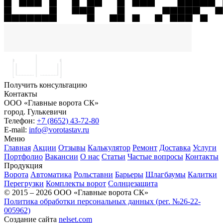
Получить консультацию
Контакты
ООО «Главные ворота СК»
город.
Гулькевичи
Телефон:
+7 (8652) 43-72-80
E-mail:
info@vorotastav.ru
Меню
Главная
Акции
Отзывы
Калькулятор
Ремонт
Доставка
Услуги
Портфолио
Вакансии
О нас
Статьи
Частые вопросы
Контакты
Продукция
Ворота
Автоматика
Рольставни
Барьеры
Шлагбаумы
Калитки
Перегрузки
Комплекты ворот
Солнцезащита
© 2015 – 2026 ООО «Главные ворота СК»
Политика обработки персональных данных (рег. №26-22-
005962)
Создание сайта
nelset.com