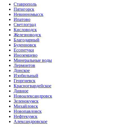
Ставрополь
Пятигорск
Невинномысск
Ипатово
Светлоград
Кисловодск
Железноводск
Благодарный
Буденновск
Ессентуки
Иноземцево
Минеральные воды
Лермонтов
Донское
Изобильный
Георгиевск
Красногвардейское
Дивное
Новоалександровск
Зеленокумск
Михайловск
Новопавловск
Нефтекумск
Александровское