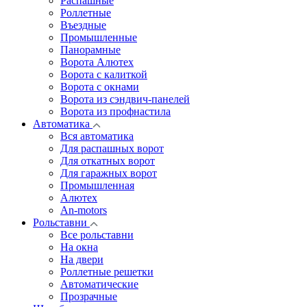
Распашные
Роллетные
Въездные
Промышленные
Панорамные
Ворота Алютех
Ворота с калиткой
Ворота c окнами
Ворота из сэндвич-панелей
Ворота из профнастила
Автоматика
Вся автоматика
Для распашных ворот
Для откатных ворот
Для гаражных ворот
Промышленная
Алютех
An-motors
Рольставни
Все рольставни
На окна
На двери
Роллетные решетки
Автоматические
Прозрачные