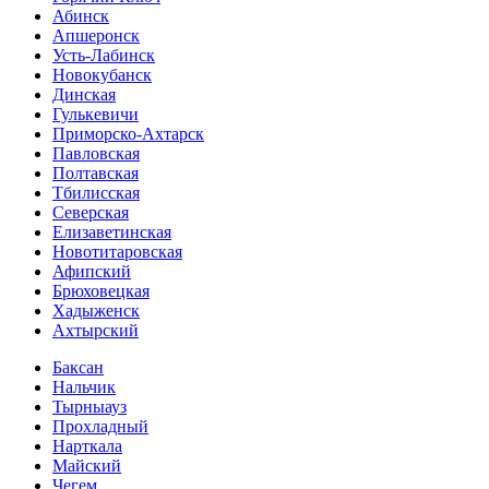
Абинск
Апшеронск
Усть-Лабинск
Новокубанск
Динская
Гулькевичи
Приморско-Ахтарск
Павловская
Полтавская
Тбилисская
Северская
Елизаветинская
Новотитаровская
Афипский
Брюховецкая
Хадыженск
Ахтырский
Баксан
Нальчик
Тырныауз
Прохладный
Нарткала
Майский
Чегем