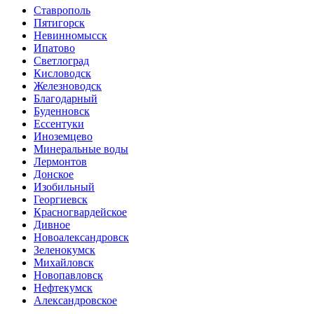
Ставрополь
Пятигорск
Невинномысск
Ипатово
Светлоград
Кисловодск
Железноводск
Благодарный
Буденновск
Ессентуки
Иноземцево
Минеральные воды
Лермонтов
Донское
Изобильный
Георгиевск
Красногвардейское
Дивное
Новоалександровск
Зеленокумск
Михайловск
Новопавловск
Нефтекумск
Александровское