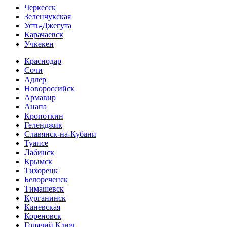
Черкесск
Зеленчукская
Усть-Джегута
Карачаевск
Учкекен
Краснодар
Сочи
Адлер
Новороссийск
Армавир
Анапа
Кропоткин
Геленджик
Славянск-на-Кубани
Туапсе
Лабинск
Крымск
Тихорецк
Белореченск
Тимашевск
Курганинск
Каневская
Кореновск
Горячий Ключ