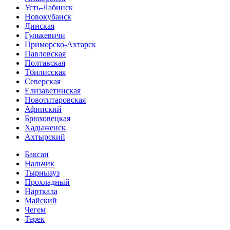
Усть-Лабинск
Новокубанск
Динская
Гулькевичи
Приморско-Ахтарск
Павловская
Полтавская
Тбилисская
Северская
Елизаветинская
Новотитаровская
Афипский
Брюховецкая
Хадыженск
Ахтырский
Баксан
Нальчик
Тырныауз
Прохладный
Нарткала
Майский
Чегем
Терек