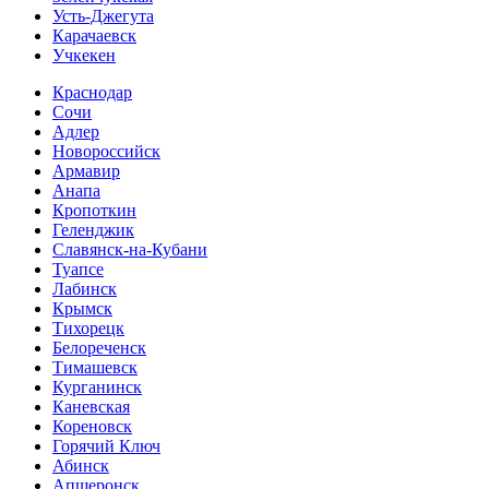
Усть-Джегута
Карачаевск
Учкекен
Краснодар
Сочи
Адлер
Новороссийск
Армавир
Анапа
Кропоткин
Геленджик
Славянск-на-Кубани
Туапсе
Лабинск
Крымск
Тихорецк
Белореченск
Тимашевск
Курганинск
Каневская
Кореновск
Горячий Ключ
Абинск
Апшеронск