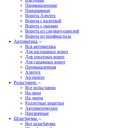
Въездные
Промышленные
Панорамные
Ворота Алютех
Ворота с калиткой
Ворота c окнами
Ворота из сэндвич-панелей
Ворота из профнастила
Автоматика
Вся автоматика
Для распашных ворот
Для откатных ворот
Для гаражных ворот
Промышленная
Алютех
An-motors
Рольставни
Все рольставни
На окна
На двери
Роллетные решетки
Автоматические
Прозрачные
Шлагбаумы
Все шлагбаумы