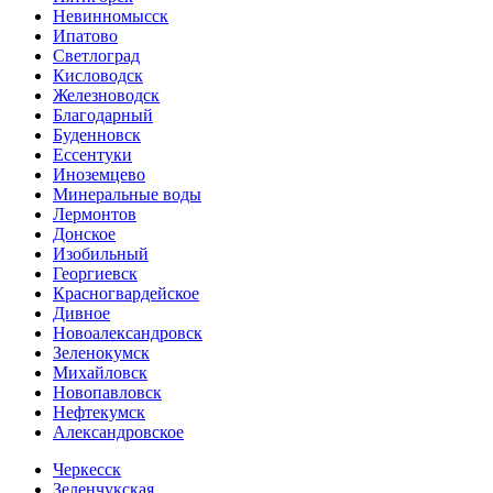
Невинномысск
Ипатово
Светлоград
Кисловодск
Железноводск
Благодарный
Буденновск
Ессентуки
Иноземцево
Минеральные воды
Лермонтов
Донское
Изобильный
Георгиевск
Красногвардейское
Дивное
Новоалександровск
Зеленокумск
Михайловск
Новопавловск
Нефтекумск
Александровское
Черкесск
Зеленчукская