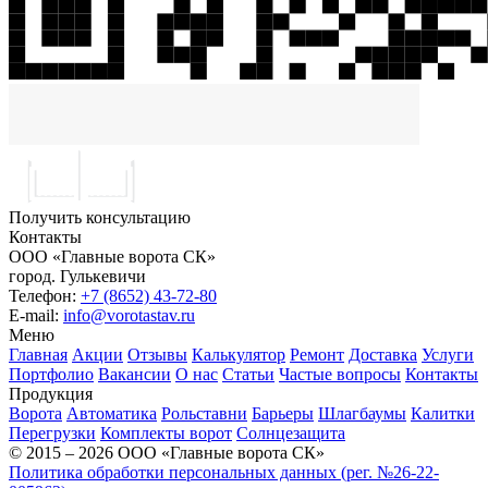
Получить консультацию
Контакты
ООО «Главные ворота СК»
город.
Гулькевичи
Телефон:
+7 (8652) 43-72-80
E-mail:
info@vorotastav.ru
Меню
Главная
Акции
Отзывы
Калькулятор
Ремонт
Доставка
Услуги
Портфолио
Вакансии
О нас
Статьи
Частые вопросы
Контакты
Продукция
Ворота
Автоматика
Рольставни
Барьеры
Шлагбаумы
Калитки
Перегрузки
Комплекты ворот
Солнцезащита
© 2015 – 2026 ООО «Главные ворота СК»
Политика обработки персональных данных (рег. №26-22-