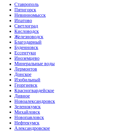
Ставрополь
Пятигорск
Невинномысск
Ипатово
Светлоград
Кисловодск
Железноводск
Благодарный
Буденновск
Ессентуки
Иноземцево
Минеральные воды
Лермонтов
Донское
Изобильный
Георгиевск
Красногвардейское
Дивное
Новоалександровск
Зеленокумск
Михайловск
Новопавловск
Нефтекумск
Александровское