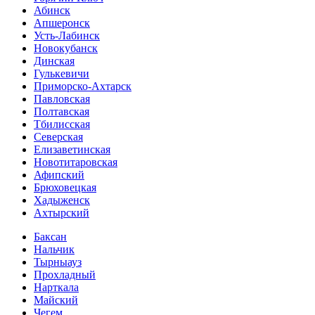
Абинск
Апшеронск
Усть-Лабинск
Новокубанск
Динская
Гулькевичи
Приморско-Ахтарск
Павловская
Полтавская
Тбилисская
Северская
Елизаветинская
Новотитаровская
Афипский
Брюховецкая
Хадыженск
Ахтырский
Баксан
Нальчик
Тырныауз
Прохладный
Нарткала
Майский
Чегем