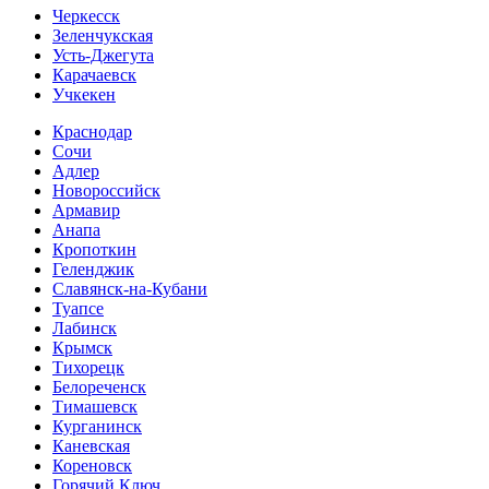
Черкесск
Зеленчукская
Усть-Джегута
Карачаевск
Учкекен
Краснодар
Сочи
Адлер
Новороссийск
Армавир
Анапа
Кропоткин
Геленджик
Славянск-на-Кубани
Туапсе
Лабинск
Крымск
Тихорецк
Белореченск
Тимашевск
Курганинск
Каневская
Кореновск
Горячий Ключ