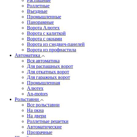
Распашные
Роллетные
Въездные
Промышленные
Панорамные
Ворота Алютех
Ворота с калиткой
Ворота c окнами
Ворота из сэндвич-панелей
Ворота из профнастила
Автоматика
Вся автоматика
Для распашных ворот
Для откатных ворот
Для гаражных ворот
Промышленная
Алютех
An-motors
Рольставни
Все рольставни
На окна
На двери
Роллетные решетки
Автоматические
Прозрачные