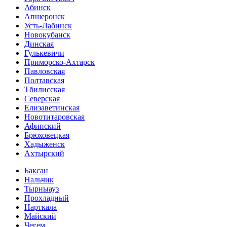
Абинск
Апшеронск
Усть-Лабинск
Новокубанск
Динская
Гулькевичи
Приморско-Ахтарск
Павловская
Полтавская
Тбилисская
Северская
Елизаветинская
Новотитаровская
Афипский
Брюховецкая
Хадыженск
Ахтырский
Баксан
Нальчик
Тырныауз
Прохладный
Нарткала
Майский
Чегем