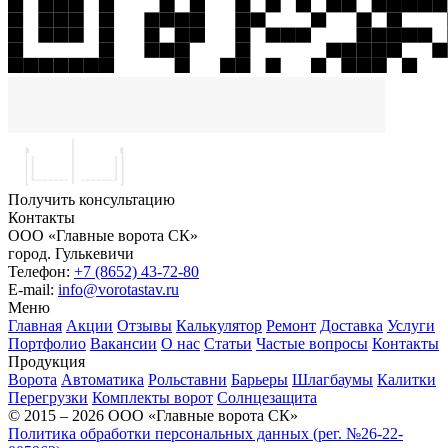
Получить консультацию
Контакты
ООО «Главные ворота СК»
город.
Гулькевичи
Телефон:
+7 (8652) 43-72-80
E-mail:
info@vorotastav.ru
Меню
Главная
Акции
Отзывы
Калькулятор
Ремонт
Доставка
Услуги
Портфолио
Вакансии
О нас
Статьи
Частые вопросы
Контакты
Продукция
Ворота
Автоматика
Рольставни
Барьеры
Шлагбаумы
Калитки
Перегрузки
Комплекты ворот
Солнцезащита
© 2015 – 2026 ООО «Главные ворота СК»
Политика обработки персональных данных (рег. №26-22-