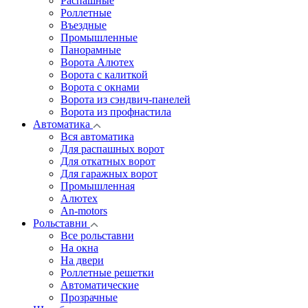
Распашные
Роллетные
Въездные
Промышленные
Панорамные
Ворота Алютех
Ворота с калиткой
Ворота c окнами
Ворота из сэндвич-панелей
Ворота из профнастила
Автоматика
Вся автоматика
Для распашных ворот
Для откатных ворот
Для гаражных ворот
Промышленная
Алютех
An-motors
Рольставни
Все рольставни
На окна
На двери
Роллетные решетки
Автоматические
Прозрачные