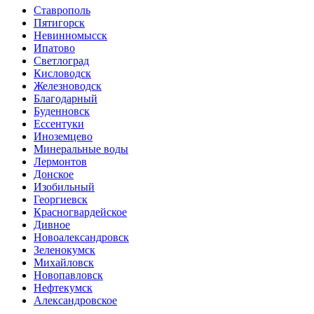
Ставрополь
Пятигорск
Невинномысск
Ипатово
Светлоград
Кисловодск
Железноводск
Благодарный
Буденновск
Ессентуки
Иноземцево
Минеральные воды
Лермонтов
Донское
Изобильный
Георгиевск
Красногвардейское
Дивное
Новоалександровск
Зеленокумск
Михайловск
Новопавловск
Нефтекумск
Александровское