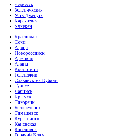
Черкесск
Зеленчукская
Усть-Джегута
Карачаевск
Учкекен
Краснодар
Сочи
Адлер
Новороссийск
Армавир
Анапа
Кропоткин
Геленджик
Славянск-на-Кубани
Туапсе
Лабинск
Крымск
Тихорецк
Белореченск
Тимашевск
Курганинск
Каневская
Кореновск
Горячий Ключ