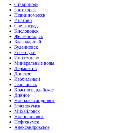
Ставрополь
Пятигорск
Невинномысск
Ипатово
Светлоград
Кисловодск
Железноводск
Благодарный
Буденновск
Ессентуки
Иноземцево
Минеральные воды
Лермонтов
Донское
Изобильный
Георгиевск
Красногвардейское
Дивное
Новоалександровск
Зеленокумск
Михайловск
Новопавловск
Нефтекумск
Александровское