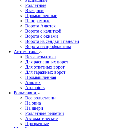
Распашные
Роллетные
Въездные
Промышленные
Панорамные
Ворота Алютех
Ворота с калиткой
Ворота c окнами
Ворота из сэндвич-панелей
Ворота из профнастила
Автоматика
Вся автоматика
Для распашных ворот
Для откатных ворот
Для гаражных ворот
Промышленная
Алютех
An-motors
Рольставни
Все рольставни
На окна
На двери
Роллетные решетки
Автоматические
Прозрачные