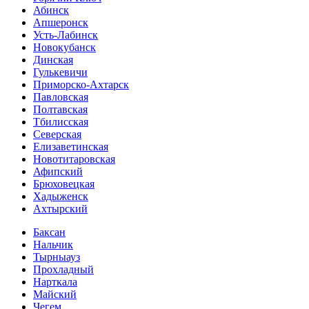
Абинск
Апшеронск
Усть-Лабинск
Новокубанск
Динская
Гулькевичи
Приморско-Ахтарск
Павловская
Полтавская
Тбилисская
Северская
Елизаветинская
Новотитаровская
Афипский
Брюховецкая
Хадыженск
Ахтырский
Баксан
Нальчик
Тырныауз
Прохладный
Нарткала
Майский
Чегем