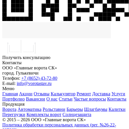
Получить консультацию
Контакты
ООО «Главные ворота СК»
город.
Гулькевичи
Телефон:
+7 (8652) 43-72-80
E-mail:
info@vorotastav.ru
Меню
Главная
Акции
Отзывы
Калькулятор
Ремонт
Доставка
Услуги
Портфолио
Вакансии
О нас
Статьи
Частые вопросы
Контакты
Продукция
Ворота
Автоматика
Рольставни
Барьеры
Шлагбаумы
Калитки
Перегрузки
Комплекты ворот
Солнцезащита
© 2015 – 2026 ООО «Главные ворота СК»
Политика обработки персональных данных (рег. №26-22-