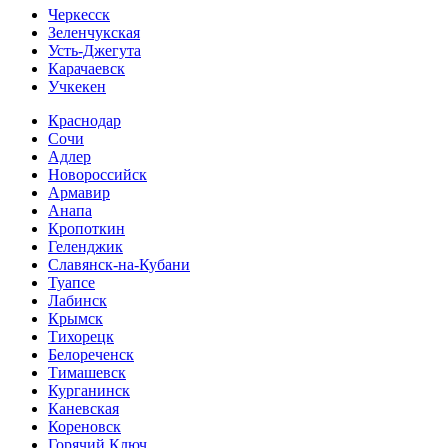
Черкесск
Зеленчукская
Усть-Джегута
Карачаевск
Учкекен
Краснодар
Сочи
Адлер
Новороссийск
Армавир
Анапа
Кропоткин
Геленджик
Славянск-на-Кубани
Туапсе
Лабинск
Крымск
Тихорецк
Белореченск
Тимашевск
Курганинск
Каневская
Кореновск
Горячий Ключ