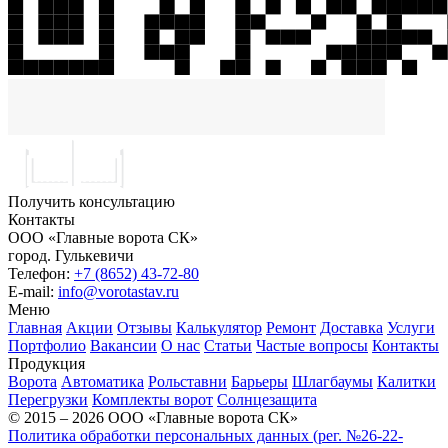
Получить консультацию
Контакты
ООО «Главные ворота СК»
город.
Гулькевичи
Телефон:
+7 (8652) 43-72-80
E-mail:
info@vorotastav.ru
Меню
Главная
Акции
Отзывы
Калькулятор
Ремонт
Доставка
Услуги
Портфолио
Вакансии
О нас
Статьи
Частые вопросы
Контакты
Продукция
Ворота
Автоматика
Рольставни
Барьеры
Шлагбаумы
Калитки
Перегрузки
Комплекты ворот
Солнцезащита
© 2015 – 2026 ООО «Главные ворота СК»
Политика обработки персональных данных (рег. №26-22-