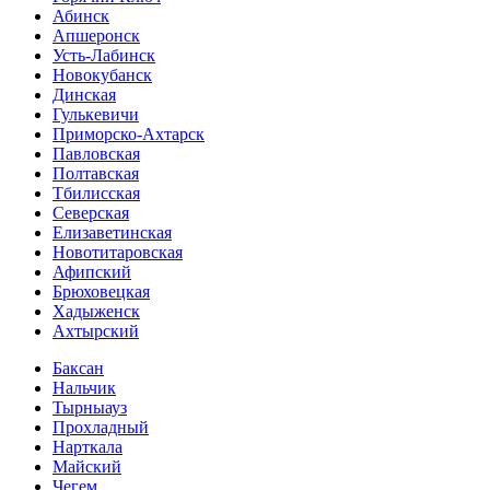
Абинск
Апшеронск
Усть-Лабинск
Новокубанск
Динская
Гулькевичи
Приморско-Ахтарск
Павловская
Полтавская
Тбилисская
Северская
Елизаветинская
Новотитаровская
Афипский
Брюховецкая
Хадыженск
Ахтырский
Баксан
Нальчик
Тырныауз
Прохладный
Нарткала
Майский
Чегем