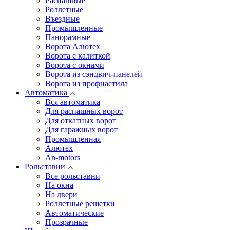
Распашные
Роллетные
Въездные
Промышленные
Панорамные
Ворота Алютех
Ворота с калиткой
Ворота c окнами
Ворота из сэндвич-панелей
Ворота из профнастила
Автоматика
Вся автоматика
Для распашных ворот
Для откатных ворот
Для гаражных ворот
Промышленная
Алютех
An-motors
Рольставни
Все рольставни
На окна
На двери
Роллетные решетки
Автоматические
Прозрачные