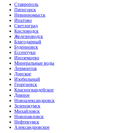
Ставрополь
Пятигорск
Невинномысск
Ипатово
Светлоград
Кисловодск
Железноводск
Благодарный
Буденновск
Ессентуки
Иноземцево
Минеральные воды
Лермонтов
Донское
Изобильный
Георгиевск
Красногвардейское
Дивное
Новоалександровск
Зеленокумск
Михайловск
Новопавловск
Нефтекумск
Александровское