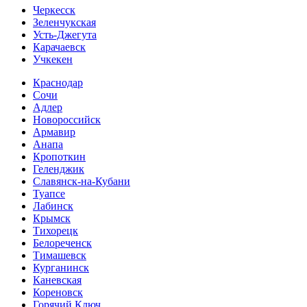
Черкесск
Зеленчукская
Усть-Джегута
Карачаевск
Учкекен
Краснодар
Сочи
Адлер
Новороссийск
Армавир
Анапа
Кропоткин
Геленджик
Славянск-на-Кубани
Туапсе
Лабинск
Крымск
Тихорецк
Белореченск
Тимашевск
Курганинск
Каневская
Кореновск
Горячий Ключ