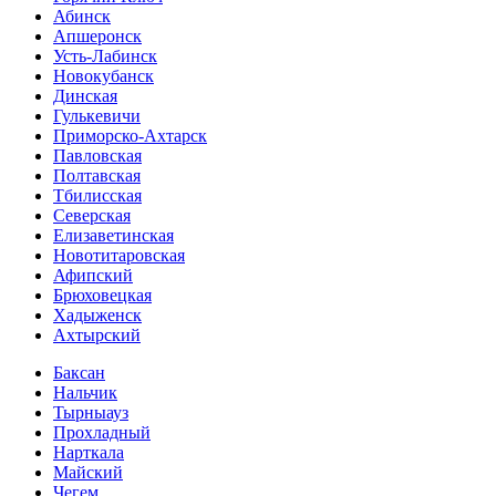
Абинск
Апшеронск
Усть-Лабинск
Новокубанск
Динская
Гулькевичи
Приморско-Ахтарск
Павловская
Полтавская
Тбилисская
Северская
Елизаветинская
Новотитаровская
Афипский
Брюховецкая
Хадыженск
Ахтырский
Баксан
Нальчик
Тырныауз
Прохладный
Нарткала
Майский
Чегем