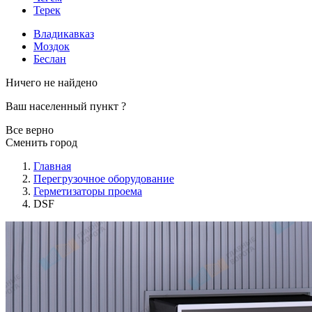
Терек
Владикавказ
Моздок
Беслан
Ничего не найдено
Ваш населенный пункт
?
Все верно
Сменить город
Главная
Перегрузочное оборудование
Герметизаторы проема
DSF