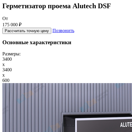
Герметизатор проема Alutech DSF
От
175 000 ₽
Позвонить
Рассчитать точную цену
Основные характеристики
Размеры:
3400
x
3400
x
600