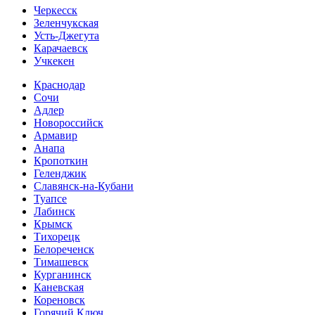
Черкесск
Зеленчукская
Усть-Джегута
Карачаевск
Учкекен
Краснодар
Сочи
Адлер
Новороссийск
Армавир
Анапа
Кропоткин
Геленджик
Славянск-на-Кубани
Туапсе
Лабинск
Крымск
Тихорецк
Белореченск
Тимашевск
Курганинск
Каневская
Кореновск
Горячий Ключ