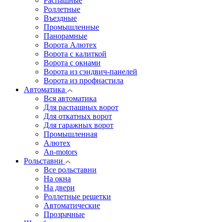
Распашные
Роллетные
Въездные
Промышленные
Панорамные
Ворота Алютех
Ворота с калиткой
Ворота c окнами
Ворота из сэндвич-панелей
Ворота из профнастила
Автоматика
Вся автоматика
Для распашных ворот
Для откатных ворот
Для гаражных ворот
Промышленная
Алютех
An-motors
Рольставни
Все рольставни
На окна
На двери
Роллетные решетки
Автоматические
Прозрачные