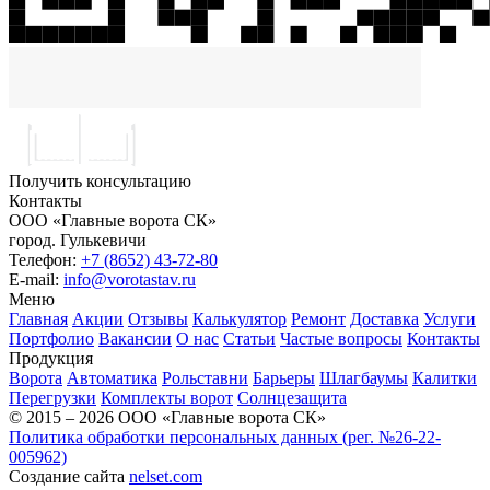
Получить консультацию
Контакты
ООО «Главные ворота СК»
город.
Гулькевичи
Телефон:
+7 (8652) 43-72-80
E-mail:
info@vorotastav.ru
Меню
Главная
Акции
Отзывы
Калькулятор
Ремонт
Доставка
Услуги
Портфолио
Вакансии
О нас
Статьи
Частые вопросы
Контакты
Продукция
Ворота
Автоматика
Рольставни
Барьеры
Шлагбаумы
Калитки
Перегрузки
Комплекты ворот
Солнцезащита
© 2015 – 2026 ООО «Главные ворота СК»
Политика обработки персональных данных (рег. №26-22-
005962)
Создание сайта
nelset.com