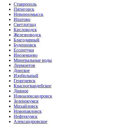
Ставрополь
Пятигорск
Невинномысск
Ипатово
Светлоград
Кисловодск
Железноводск
Благодарный
Буденновск
Ессентуки
Иноземцево
Минеральные воды
Лермонтов
Донское
Изобильный
Георгиевск
Красногвардейское
Дивное
Новоалександровск
Зеленокумск
Михайловск
Новопавловск
Нефтекумск
Александровское