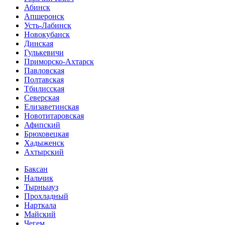
Абинск
Апшеронск
Усть-Лабинск
Новокубанск
Динская
Гулькевичи
Приморско-Ахтарск
Павловская
Полтавская
Тбилисская
Северская
Елизаветинская
Новотитаровская
Афипский
Брюховецкая
Хадыженск
Ахтырский
Баксан
Нальчик
Тырныауз
Прохладный
Нарткала
Майский
Чегем