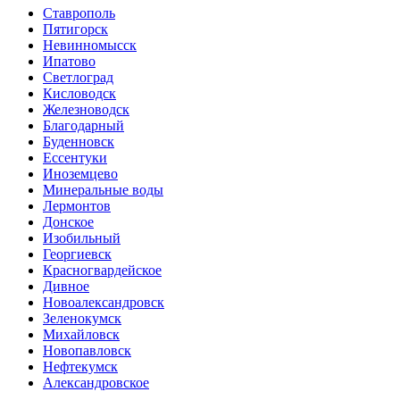
Ставрополь
Пятигорск
Невинномысск
Ипатово
Светлоград
Кисловодск
Железноводск
Благодарный
Буденновск
Ессентуки
Иноземцево
Минеральные воды
Лермонтов
Донское
Изобильный
Георгиевск
Красногвардейское
Дивное
Новоалександровск
Зеленокумск
Михайловск
Новопавловск
Нефтекумск
Александровское