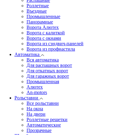
Распашные
Роллетные
Въездные
Промышленные
Панорамные
Ворота Алютех
Ворота с калиткой
Ворота c окнами
Ворота из сэндвич-панелей
Ворота из профнастила
Автоматика
Вся автоматика
Для распашных ворот
Для откатных ворот
Для гаражных ворот
Промышленная
Алютех
An-motors
Рольставни
Все рольставни
На окна
На двери
Роллетные решетки
Автоматические
Прозрачные