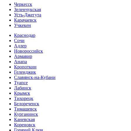
Черкесск
Зеленчукская
Усть-Джегута
Карачаевск
Учкекен
Краснодар
Сочи
Адлер
Новороссийск
Армавир
Анапа
Кропоткин
Геленджик
Славянск-на-Кубани
Туапсе
Лабинск
Крымск
Тихорецк
Белореченск
Тимашевск
Курганинск
Каневская
Кореновск
Горячий Ключ