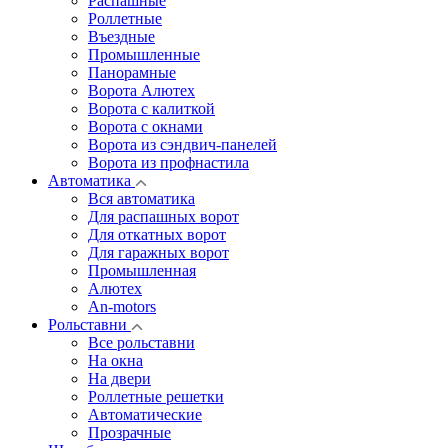
Распашные
Роллетные
Въездные
Промышленные
Панорамные
Ворота Алютех
Ворота с калиткой
Ворота c окнами
Ворота из сэндвич-панелей
Ворота из профнастила
Автоматика
Вся автоматика
Для распашных ворот
Для откатных ворот
Для гаражных ворот
Промышленная
Алютех
An-motors
Рольставни
Все рольставни
На окна
На двери
Роллетные решетки
Автоматические
Прозрачные