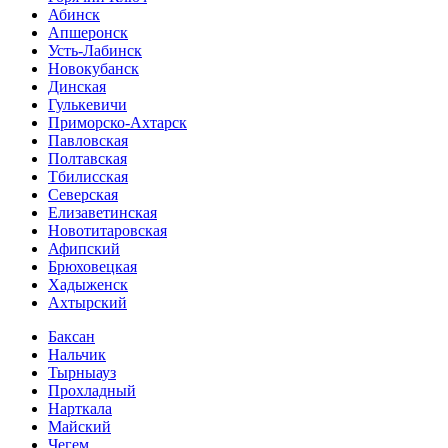
Абинск
Апшеронск
Усть-Лабинск
Новокубанск
Динская
Гулькевичи
Приморско-Ахтарск
Павловская
Полтавская
Тбилисская
Северская
Елизаветинская
Новотитаровская
Афипский
Брюховецкая
Хадыженск
Ахтырский
Баксан
Нальчик
Тырныауз
Прохладный
Нарткала
Майский
Чегем