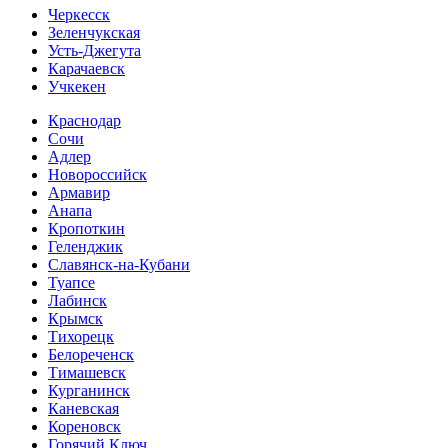
Черкесск
Зеленчукская
Усть-Джегута
Карачаевск
Учкекен
Краснодар
Сочи
Адлер
Новороссийск
Армавир
Анапа
Кропоткин
Геленджик
Славянск-на-Кубани
Туапсе
Лабинск
Крымск
Тихорецк
Белореченск
Тимашевск
Курганинск
Каневская
Кореновск
Горячий Ключ