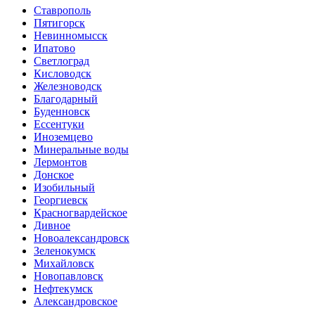
Ставрополь
Пятигорск
Невинномысск
Ипатово
Светлоград
Кисловодск
Железноводск
Благодарный
Буденновск
Ессентуки
Иноземцево
Минеральные воды
Лермонтов
Донское
Изобильный
Георгиевск
Красногвардейское
Дивное
Новоалександровск
Зеленокумск
Михайловск
Новопавловск
Нефтекумск
Александровское