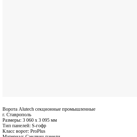
Ворота Alutech секционные промышленные
г. Ставрополь
Размеры:
3 060 x 3 095 мм
Тип панелей:
S-гофр
Класс ворот:
ProPlus
Материал:
Сэндвич-панели