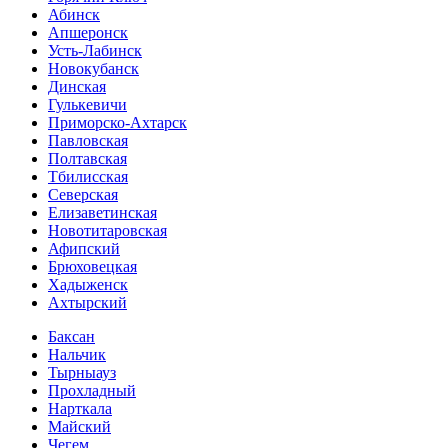
Абинск
Апшеронск
Усть-Лабинск
Новокубанск
Динская
Гулькевичи
Приморско-Ахтарск
Павловская
Полтавская
Тбилисская
Северская
Елизаветинская
Новотитаровская
Афипский
Брюховецкая
Хадыженск
Ахтырский
Баксан
Нальчик
Тырныауз
Прохладный
Нарткала
Майский
Чегем