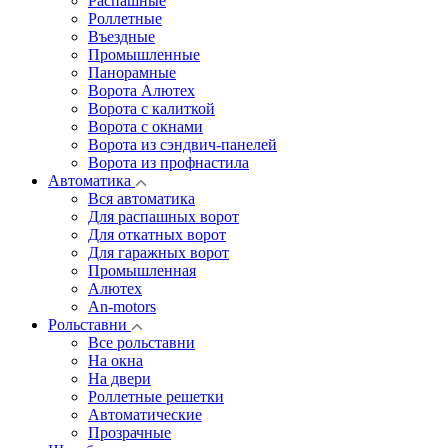
Распашные
Роллетные
Въездные
Промышленные
Панорамные
Ворота Алютех
Ворота с калиткой
Ворота c окнами
Ворота из сэндвич-панелей
Ворота из профнастила
Автоматика
Вся автоматика
Для распашных ворот
Для откатных ворот
Для гаражных ворот
Промышленная
Алютех
An-motors
Рольставни
Все рольставни
На окна
На двери
Роллетные решетки
Автоматические
Прозрачные