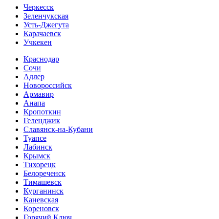
Черкесск
Зеленчукская
Усть-Джегута
Карачаевск
Учкекен
Краснодар
Сочи
Адлер
Новороссийск
Армавир
Анапа
Кропоткин
Геленджик
Славянск-на-Кубани
Туапсе
Лабинск
Крымск
Тихорецк
Белореченск
Тимашевск
Курганинск
Каневская
Кореновск
Горячий Ключ