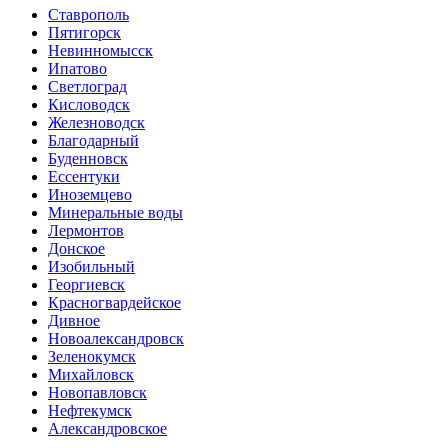
Ставрополь
Пятигорск
Невинномысск
Ипатово
Светлоград
Кисловодск
Железноводск
Благодарный
Буденновск
Ессентуки
Иноземцево
Минеральные воды
Лермонтов
Донское
Изобильный
Георгиевск
Красногвардейское
Дивное
Новоалександровск
Зеленокумск
Михайловск
Новопавловск
Нефтекумск
Александровское