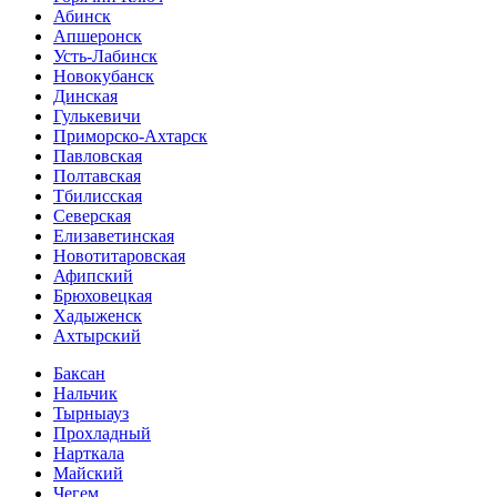
Абинск
Апшеронск
Усть-Лабинск
Новокубанск
Динская
Гулькевичи
Приморско-Ахтарск
Павловская
Полтавская
Тбилисская
Северская
Елизаветинская
Новотитаровская
Афипский
Брюховецкая
Хадыженск
Ахтырский
Баксан
Нальчик
Тырныауз
Прохладный
Нарткала
Майский
Чегем