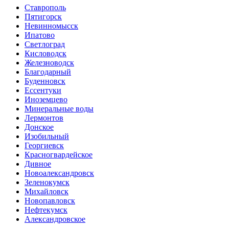
Ставрополь
Пятигорск
Невинномысск
Ипатово
Светлоград
Кисловодск
Железноводск
Благодарный
Буденновск
Ессентуки
Иноземцево
Минеральные воды
Лермонтов
Донское
Изобильный
Георгиевск
Красногвардейское
Дивное
Новоалександровск
Зеленокумск
Михайловск
Новопавловск
Нефтекумск
Александровское