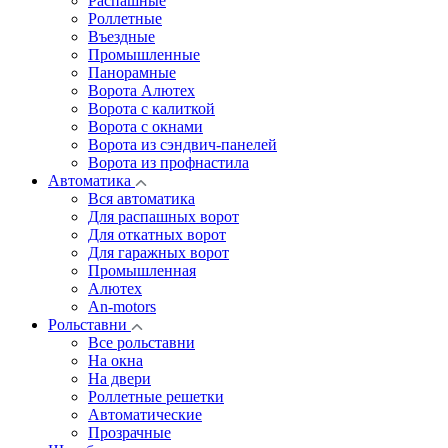
Распашные
Роллетные
Въездные
Промышленные
Панорамные
Ворота Алютех
Ворота с калиткой
Ворота c окнами
Ворота из сэндвич-панелей
Ворота из профнастила
Автоматика
Вся автоматика
Для распашных ворот
Для откатных ворот
Для гаражных ворот
Промышленная
Алютех
An-motors
Рольставни
Все рольставни
На окна
На двери
Роллетные решетки
Автоматические
Прозрачные