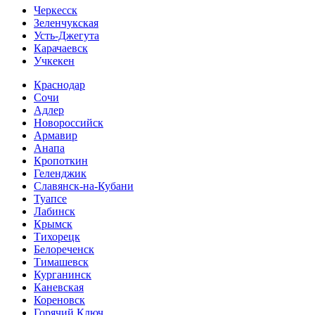
Черкесск
Зеленчукская
Усть-Джегута
Карачаевск
Учкекен
Краснодар
Сочи
Адлер
Новороссийск
Армавир
Анапа
Кропоткин
Геленджик
Славянск-на-Кубани
Туапсе
Лабинск
Крымск
Тихорецк
Белореченск
Тимашевск
Курганинск
Каневская
Кореновск
Горячий Ключ