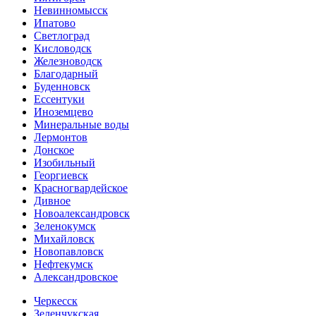
Невинномысск
Ипатово
Светлоград
Кисловодск
Железноводск
Благодарный
Буденновск
Ессентуки
Иноземцево
Минеральные воды
Лермонтов
Донское
Изобильный
Георгиевск
Красногвардейское
Дивное
Новоалександровск
Зеленокумск
Михайловск
Новопавловск
Нефтекумск
Александровское
Черкесск
Зеленчукская