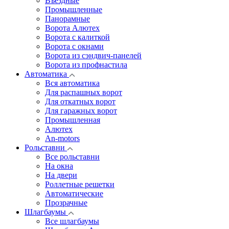
Въездные
Промышленные
Панорамные
Ворота Алютех
Ворота с калиткой
Ворота c окнами
Ворота из сэндвич-панелей
Ворота из профнастила
Автоматика
Вся автоматика
Для распашных ворот
Для откатных ворот
Для гаражных ворот
Промышленная
Алютех
An-motors
Рольставни
Все рольставни
На окна
На двери
Роллетные решетки
Автоматические
Прозрачные
Шлагбаумы
Все шлагбаумы