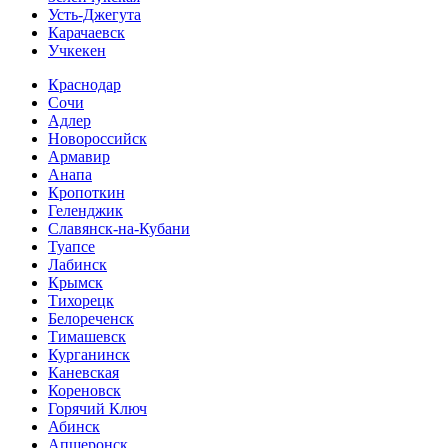
Усть-Джегута
Карачаевск
Учкекен
Краснодар
Сочи
Адлер
Новороссийск
Армавир
Анапа
Кропоткин
Геленджик
Славянск-на-Кубани
Туапсе
Лабинск
Крымск
Тихорецк
Белореченск
Тимашевск
Курганинск
Каневская
Кореновск
Горячий Ключ
Абинск
Апшеронск