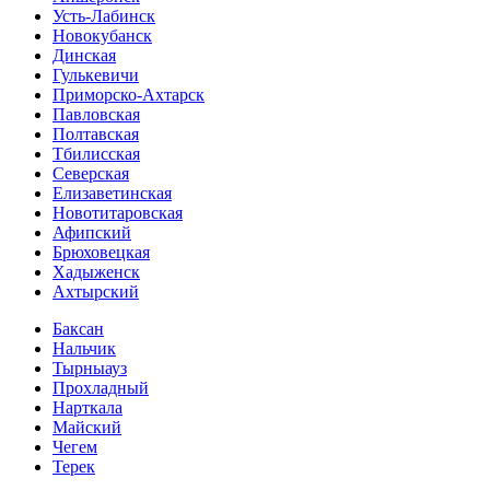
Усть-Лабинск
Новокубанск
Динская
Гулькевичи
Приморско-Ахтарск
Павловская
Полтавская
Тбилисская
Северская
Елизаветинская
Новотитаровская
Афипский
Брюховецкая
Хадыженск
Ахтырский
Баксан
Нальчик
Тырныауз
Прохладный
Нарткала
Майский
Чегем
Терек