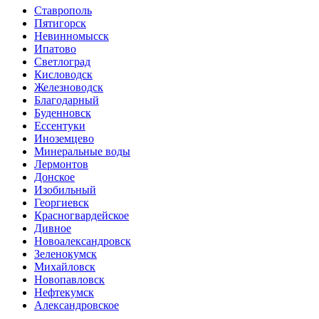
Ставрополь
Пятигорск
Невинномысск
Ипатово
Светлоград
Кисловодск
Железноводск
Благодарный
Буденновск
Ессентуки
Иноземцево
Минеральные воды
Лермонтов
Донское
Изобильный
Георгиевск
Красногвардейское
Дивное
Новоалександровск
Зеленокумск
Михайловск
Новопавловск
Нефтекумск
Александровское