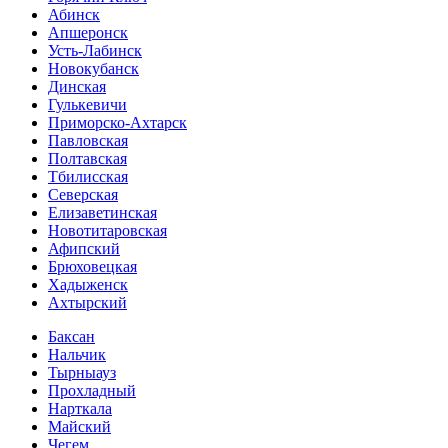
Абинск
Апшеронск
Усть-Лабинск
Новокубанск
Динская
Гулькевичи
Приморско-Ахтарск
Павловская
Полтавская
Тбилисская
Северская
Елизаветинская
Новотитаровская
Афипский
Брюховецкая
Хадыженск
Ахтырский
Баксан
Нальчик
Тырныауз
Прохладный
Нарткала
Майский
Чегем