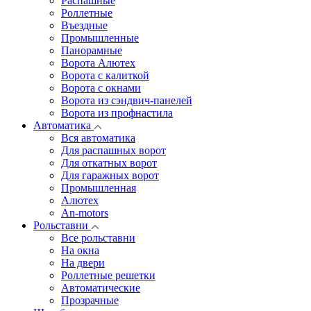
Распашные
Роллетные
Въездные
Промышленные
Панорамные
Ворота Алютех
Ворота с калиткой
Ворота c окнами
Ворота из сэндвич-панелей
Ворота из профнастила
Автоматика
Вся автоматика
Для распашных ворот
Для откатных ворот
Для гаражных ворот
Промышленная
Алютех
An-motors
Рольставни
Все рольставни
На окна
На двери
Роллетные решетки
Автоматические
Прозрачные