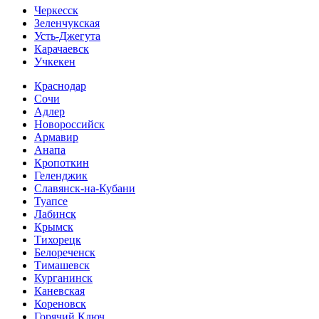
Черкесск
Зеленчукская
Усть-Джегута
Карачаевск
Учкекен
Краснодар
Сочи
Адлер
Новороссийск
Армавир
Анапа
Кропоткин
Геленджик
Славянск-на-Кубани
Туапсе
Лабинск
Крымск
Тихорецк
Белореченск
Тимашевск
Курганинск
Каневская
Кореновск
Горячий Ключ