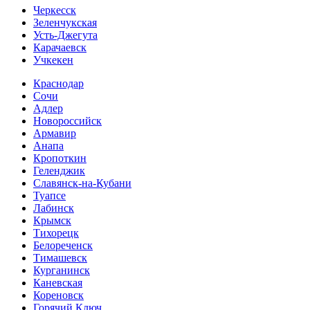
Черкесск
Зеленчукская
Усть-Джегута
Карачаевск
Учкекен
Краснодар
Сочи
Адлер
Новороссийск
Армавир
Анапа
Кропоткин
Геленджик
Славянск-на-Кубани
Туапсе
Лабинск
Крымск
Тихорецк
Белореченск
Тимашевск
Курганинск
Каневская
Кореновск
Горячий Ключ