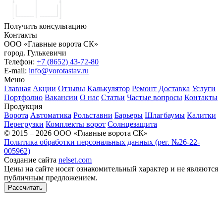
Получить консультацию
Контакты
ООО «Главные ворота СК»
город.
Гулькевичи
Телефон:
+7 (8652) 43-72-80
E-mail:
info@vorotastav.ru
Меню
Главная
Акции
Отзывы
Калькулятор
Ремонт
Доставка
Услуги
Портфолио
Вакансии
О нас
Статьи
Частые вопросы
Контакты
Продукция
Ворота
Автоматика
Рольставни
Барьеры
Шлагбаумы
Калитки
Перегрузки
Комплекты ворот
Солнцезащита
© 2015 – 2026 ООО «Главные ворота СК»
Политика обработки персональных данных (рег. №26-22-
005962)
Создание сайта
nelset.com
Цены на сайте носят ознакомительный характер и не являются
публичным предложением.
Рассчитать