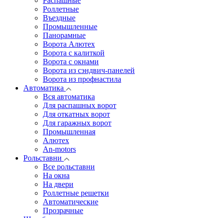
Распашные
Роллетные
Въездные
Промышленные
Панорамные
Ворота Алютех
Ворота с калиткой
Ворота c окнами
Ворота из сэндвич-панелей
Ворота из профнастила
Автоматика
Вся автоматика
Для распашных ворот
Для откатных ворот
Для гаражных ворот
Промышленная
Алютех
An-motors
Рольставни
Все рольставни
На окна
На двери
Роллетные решетки
Автоматические
Прозрачные