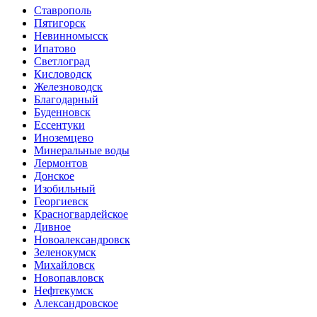
Ставрополь
Пятигорск
Невинномысск
Ипатово
Светлоград
Кисловодск
Железноводск
Благодарный
Буденновск
Ессентуки
Иноземцево
Минеральные воды
Лермонтов
Донское
Изобильный
Георгиевск
Красногвардейское
Дивное
Новоалександровск
Зеленокумск
Михайловск
Новопавловск
Нефтекумск
Александровское