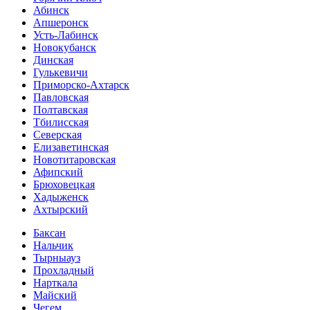
Абинск
Апшеронск
Усть-Лабинск
Новокубанск
Динская
Гулькевичи
Приморско-Ахтарск
Павловская
Полтавская
Тбилисская
Северская
Елизаветинская
Новотитаровская
Афипский
Брюховецкая
Хадыженск
Ахтырский
Баксан
Нальчик
Тырныауз
Прохладный
Нарткала
Майский
Чегем