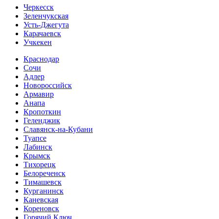
Черкесск
Зеленчукская
Усть-Джегута
Карачаевск
Учкекен
Краснодар
Сочи
Адлер
Новороссийск
Армавир
Анапа
Кропоткин
Геленджик
Славянск-на-Кубани
Туапсе
Лабинск
Крымск
Тихорецк
Белореченск
Тимашевск
Курганинск
Каневская
Кореновск
Горячий Ключ