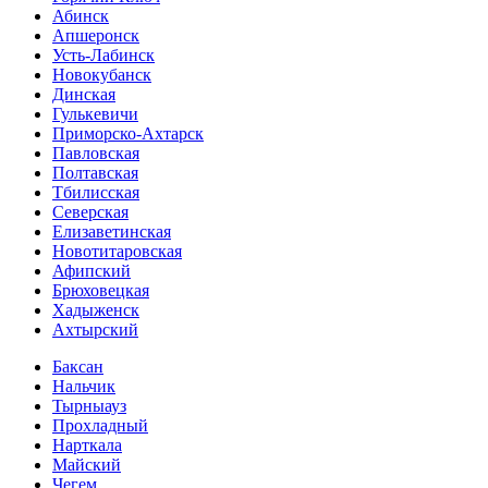
Абинск
Апшеронск
Усть-Лабинск
Новокубанск
Динская
Гулькевичи
Приморско-Ахтарск
Павловская
Полтавская
Тбилисская
Северская
Елизаветинская
Новотитаровская
Афипский
Брюховецкая
Хадыженск
Ахтырский
Баксан
Нальчик
Тырныауз
Прохладный
Нарткала
Майский
Чегем