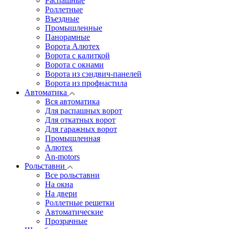
Распашные
Роллетные
Въездные
Промышленные
Панорамные
Ворота Алютех
Ворота с калиткой
Ворота c окнами
Ворота из сэндвич-панелей
Ворота из профнастила
Автоматика
Вся автоматика
Для распашных ворот
Для откатных ворот
Для гаражных ворот
Промышленная
Алютех
An-motors
Рольставни
Все рольставни
На окна
На двери
Роллетные решетки
Автоматические
Прозрачные