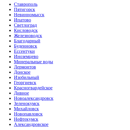
Ставрополь
Пятигорск
Невинномысск
Ипатово
Светлоград
Кисловодск
Железноводск
Благодарный
Буденновск
Ессентуки
Иноземцево
Минеральные воды
Лермонтов
Донское
Изобильный
Георгиевск
Красногвардейское
Дивное
Новоалександровск
Зеленокумск
Михайловск
Новопавловск
Нефтекумск
Александровское