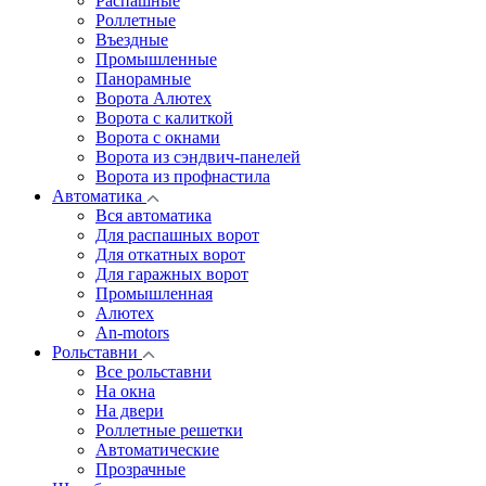
Распашные
Роллетные
Въездные
Промышленные
Панорамные
Ворота Алютех
Ворота с калиткой
Ворота c окнами
Ворота из сэндвич-панелей
Ворота из профнастила
Автоматика
Вся автоматика
Для распашных ворот
Для откатных ворот
Для гаражных ворот
Промышленная
Алютех
An-motors
Рольставни
Все рольставни
На окна
На двери
Роллетные решетки
Автоматические
Прозрачные