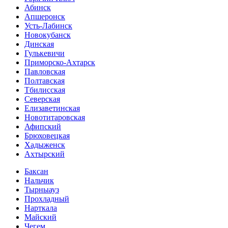
Абинск
Апшеронск
Усть-Лабинск
Новокубанск
Динская
Гулькевичи
Приморско-Ахтарск
Павловская
Полтавская
Тбилисская
Северская
Елизаветинская
Новотитаровская
Афипский
Брюховецкая
Хадыженск
Ахтырский
Баксан
Нальчик
Тырныауз
Прохладный
Нарткала
Майский
Чегем