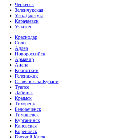
Черкесск
Зеленчукская
Усть-Джегута
Карачаевск
Учкекен
Краснодар
Сочи
Адлер
Новороссийск
Армавир
Анапа
Кропоткин
Геленджик
Славянск-на-Кубани
Туапсе
Лабинск
Крымск
Тихорецк
Белореченск
Тимашевск
Курганинск
Каневская
Кореновск
Горячий Ключ