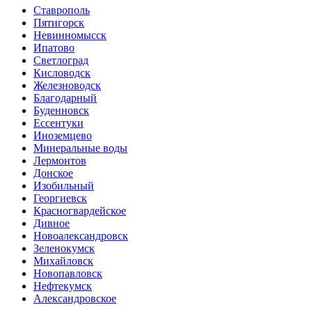
Ставрополь
Пятигорск
Невинномысск
Ипатово
Светлоград
Кисловодск
Железноводск
Благодарный
Буденновск
Ессентуки
Иноземцево
Минеральные воды
Лермонтов
Донское
Изобильный
Георгиевск
Красногвардейское
Дивное
Новоалександровск
Зеленокумск
Михайловск
Новопавловск
Нефтекумск
Александровское