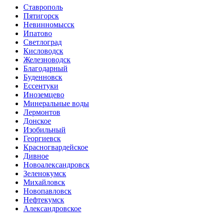
Ставрополь
Пятигорск
Невинномысск
Ипатово
Светлоград
Кисловодск
Железноводск
Благодарный
Буденновск
Ессентуки
Иноземцево
Минеральные воды
Лермонтов
Донское
Изобильный
Георгиевск
Красногвардейское
Дивное
Новоалександровск
Зеленокумск
Михайловск
Новопавловск
Нефтекумск
Александровское