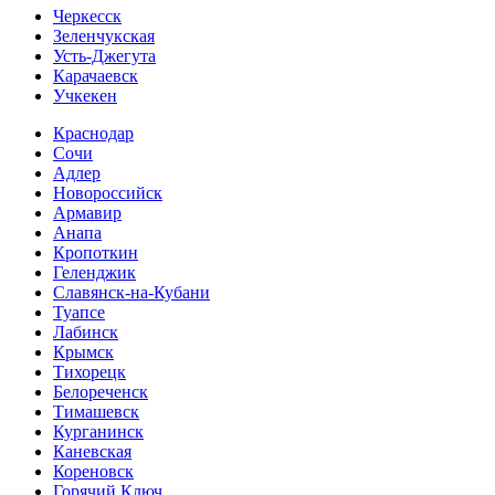
Черкесск
Зеленчукская
Усть-Джегута
Карачаевск
Учкекен
Краснодар
Сочи
Адлер
Новороссийск
Армавир
Анапа
Кропоткин
Геленджик
Славянск-на-Кубани
Туапсе
Лабинск
Крымск
Тихорецк
Белореченск
Тимашевск
Курганинск
Каневская
Кореновск
Горячий Ключ