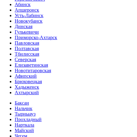
Абинск
Апшеронск
Усть-Лабинск
Новокубанск
Динская
Гулькевичи
Приморско-Ахтарск
Павловская
Полтавская
Тбилисская
Северская
Елизаветинская
Новотитаровская
Афипский
Брюховецкая
Хадыженск
Ахтырский
Баксан
Нальчик
Тырныауз
Прохладный
Нарткала
Майский
Чегем