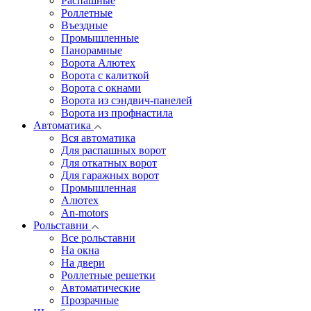
Распашные
Роллетные
Въездные
Промышленные
Панорамные
Ворота Алютех
Ворота с калиткой
Ворота c окнами
Ворота из сэндвич-панелей
Ворота из профнастила
Автоматика
Вся автоматика
Для распашных ворот
Для откатных ворот
Для гаражных ворот
Промышленная
Алютех
An-motors
Рольставни
Все рольставни
На окна
На двери
Роллетные решетки
Автоматические
Прозрачные