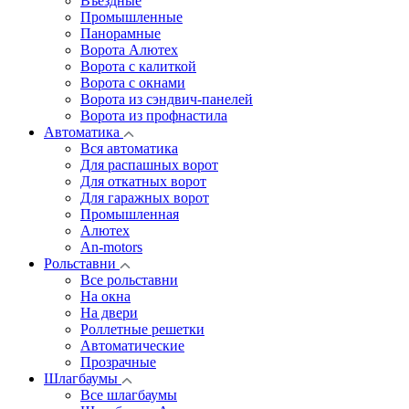
Въездные
Промышленные
Панорамные
Ворота Алютех
Ворота с калиткой
Ворота c окнами
Ворота из сэндвич-панелей
Ворота из профнастила
Автоматика
Вся автоматика
Для распашных ворот
Для откатных ворот
Для гаражных ворот
Промышленная
Алютех
An-motors
Рольставни
Все рольставни
На окна
На двери
Роллетные решетки
Автоматические
Прозрачные
Шлагбаумы
Все шлагбаумы