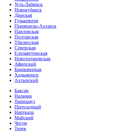
Усть-Лабинск
Новокубанск
Динская
Гулькевичи
Приморско-Ахтарск
Павловская
Полтавская
Тбилисская
Северская
Елизаветинская
Новотитаровская
Афипский
Брюховецкая
Хадыженск
Ахтырский
Баксан
Нальчик
Тырныауз
Прохладный
Нарткала
Майский
Чегем
Терек