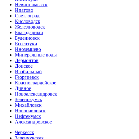
Невинномысск
Ипатово
Светлоград
Кисловодск
Железноводск
Благодарный
Буденновск
Ессентуки
Иноземцево
Минеральные воды
Лермонтов
Донское
Изобильный
Георгиевск
Красногвардейское
Дивное
Новоалександровск
Зеленокумск
Михайловск
Новопавловск
Нефтекумск
Александровское
Черкесск
Зеленчукская