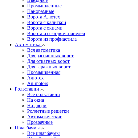
Въездные
Промышленные
Панорамные
Ворота Алютех
Ворота с калиткой
Ворота c окнами
Ворота из сэндвич-панелей
Ворота из профнастила
Автоматика
Вся автоматика
Для распашных ворот
Для откатных ворот
Для гаражных ворот
Промышленная
Алютех
An-motors
Рольставни
Все рольставни
На окна
На двери
Роллетные решетки
Автоматические
Прозрачные
Шлагбаумы
Все шлагбаумы