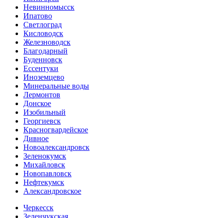
Невинномысск
Ипатово
Светлоград
Кисловодск
Железноводск
Благодарный
Буденновск
Ессентуки
Иноземцево
Минеральные воды
Лермонтов
Донское
Изобильный
Георгиевск
Красногвардейское
Дивное
Новоалександровск
Зеленокумск
Михайловск
Новопавловск
Нефтекумск
Александровское
Черкесск
Зеленчукская