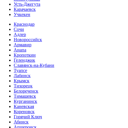
Усть-Джегута
Карачаевск
Учкекен
Краснодар
Сочи
Адлер
Новороссийск
Армавир
Анапа
Кропоткин
Геленджик
Славянск-на-Кубани
Туапсе
Лабинск
Крымск
Тихорецк
Белореченск
Тимашевск
Курганинск
Каневская
Кореновск
Горячий Ключ
Абинск
Апшеронск