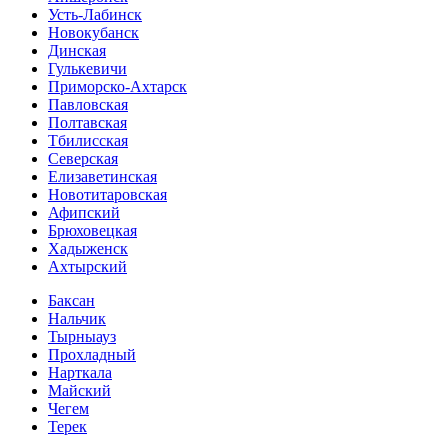
Усть-Лабинск
Новокубанск
Динская
Гулькевичи
Приморско-Ахтарск
Павловская
Полтавская
Тбилисская
Северская
Елизаветинская
Новотитаровская
Афипский
Брюховецкая
Хадыженск
Ахтырский
Баксан
Нальчик
Тырныауз
Прохладный
Нарткала
Майский
Чегем
Терек