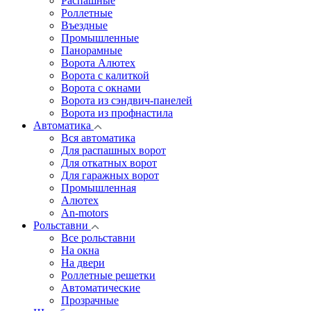
Распашные
Роллетные
Въездные
Промышленные
Панорамные
Ворота Алютех
Ворота с калиткой
Ворота c окнами
Ворота из сэндвич-панелей
Ворота из профнастила
Автоматика
Вся автоматика
Для распашных ворот
Для откатных ворот
Для гаражных ворот
Промышленная
Алютех
An-motors
Рольставни
Все рольставни
На окна
На двери
Роллетные решетки
Автоматические
Прозрачные