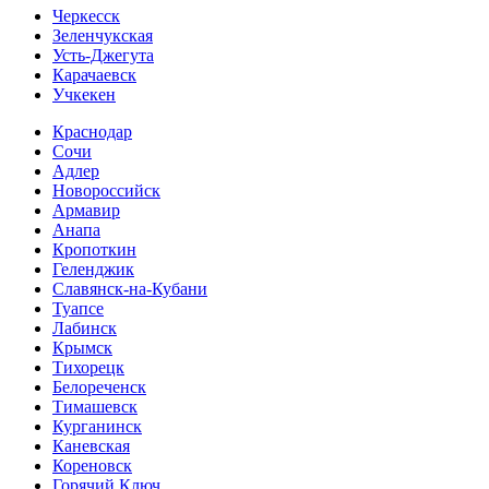
Черкесск
Зеленчукская
Усть-Джегута
Карачаевск
Учкекен
Краснодар
Сочи
Адлер
Новороссийск
Армавир
Анапа
Кропоткин
Геленджик
Славянск-на-Кубани
Туапсе
Лабинск
Крымск
Тихорецк
Белореченск
Тимашевск
Курганинск
Каневская
Кореновск
Горячий Ключ