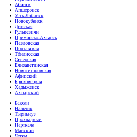
Абинск
Апшеронск
Усть-Лабинск
Новокубанск
Динская
Гулькевичи
Приморско-Ахтарск
Павловская
Полтавская
Тбилисская
Северская
Елизаветинская
Новотитаровская
Афипский
Брюховецкая
Хадыженск
Ахтырский
Баксан
Нальчик
Тырныауз
Прохладный
Нарткала
Майский
Чегем