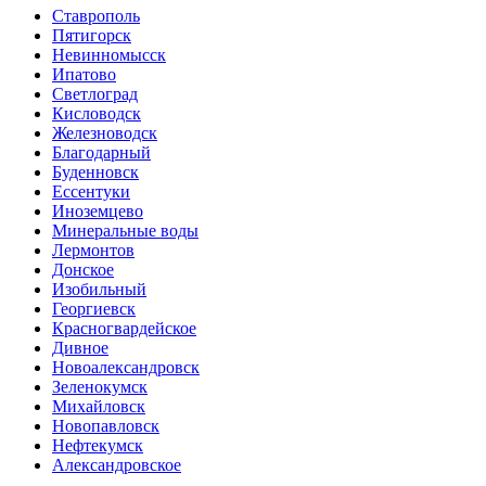
Ставрополь
Пятигорск
Невинномысск
Ипатово
Светлоград
Кисловодск
Железноводск
Благодарный
Буденновск
Ессентуки
Иноземцево
Минеральные воды
Лермонтов
Донское
Изобильный
Георгиевск
Красногвардейское
Дивное
Новоалександровск
Зеленокумск
Михайловск
Новопавловск
Нефтекумск
Александровское