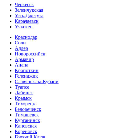
Черкесск
Зеленчукская
Усть-Джегута
Карачаевск
Учкекен
Краснодар
Сочи
Адлер
Новороссийск
Армавир
Анапа
Кропоткин
Геленджик
Славянск-на-Кубани
Туапсе
Лабинск
Крымск
Тихорецк
Белореченск
Тимашевск
Курганинск
Каневская
Кореновск
Горячий Ключ