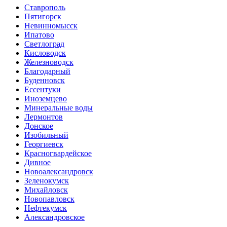
Ставрополь
Пятигорск
Невинномысск
Ипатово
Светлоград
Кисловодск
Железноводск
Благодарный
Буденновск
Ессентуки
Иноземцево
Минеральные воды
Лермонтов
Донское
Изобильный
Георгиевск
Красногвардейское
Дивное
Новоалександровск
Зеленокумск
Михайловск
Новопавловск
Нефтекумск
Александровское