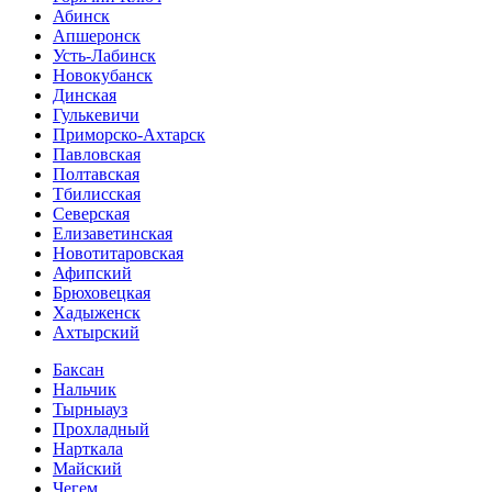
Абинск
Апшеронск
Усть-Лабинск
Новокубанск
Динская
Гулькевичи
Приморско-Ахтарск
Павловская
Полтавская
Тбилисская
Северская
Елизаветинская
Новотитаровская
Афипский
Брюховецкая
Хадыженск
Ахтырский
Баксан
Нальчик
Тырныауз
Прохладный
Нарткала
Майский
Чегем