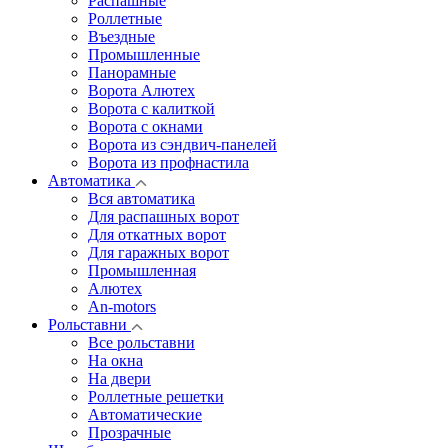
Распашные
Роллетные
Въездные
Промышленные
Панорамные
Ворота Алютех
Ворота с калиткой
Ворота c окнами
Ворота из сэндвич-панелей
Ворота из профнастила
Автоматика
Вся автоматика
Для распашных ворот
Для откатных ворот
Для гаражных ворот
Промышленная
Алютех
An-motors
Рольставни
Все рольставни
На окна
На двери
Роллетные решетки
Автоматические
Прозрачные