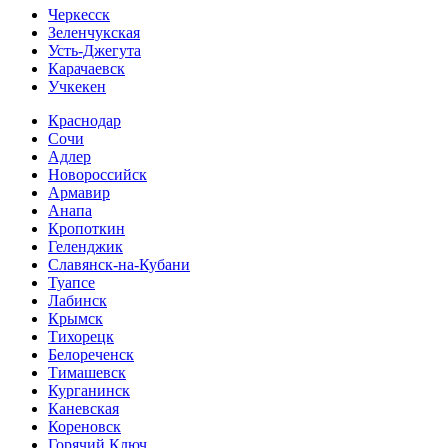
Черкесск
Зеленчукская
Усть-Джегута
Карачаевск
Учкекен
Краснодар
Сочи
Адлер
Новороссийск
Армавир
Анапа
Кропоткин
Геленджик
Славянск-на-Кубани
Туапсе
Лабинск
Крымск
Тихорецк
Белореченск
Тимашевск
Курганинск
Каневская
Кореновск
Горячий Ключ