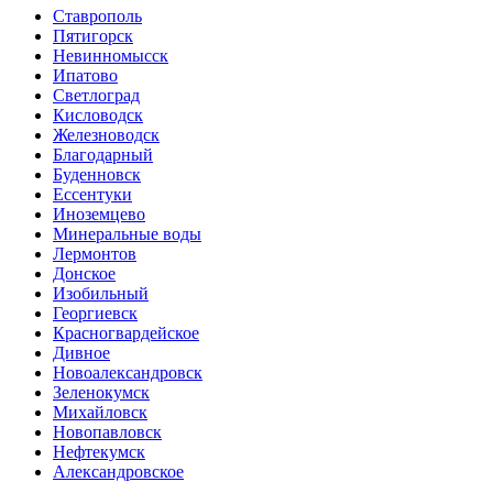
Ставрополь
Пятигорск
Невинномысск
Ипатово
Светлоград
Кисловодск
Железноводск
Благодарный
Буденновск
Ессентуки
Иноземцево
Минеральные воды
Лермонтов
Донское
Изобильный
Георгиевск
Красногвардейское
Дивное
Новоалександровск
Зеленокумск
Михайловск
Новопавловск
Нефтекумск
Александровское