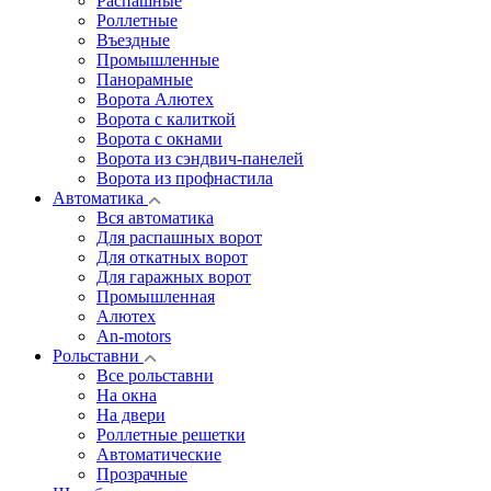
Распашные
Роллетные
Въездные
Промышленные
Панорамные
Ворота Алютех
Ворота с калиткой
Ворота c окнами
Ворота из сэндвич-панелей
Ворота из профнастила
Автоматика
Вся автоматика
Для распашных ворот
Для откатных ворот
Для гаражных ворот
Промышленная
Алютех
An-motors
Рольставни
Все рольставни
На окна
На двери
Роллетные решетки
Автоматические
Прозрачные