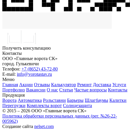
Получить консультацию
Контакты
ООО «Главные ворота СК»
город.
Гулькевичи
Телефон:
+7 (8652) 43-72-80
E-mail:
info@vorotastav.ru
Меню
Главная
Акции
Отзывы
Калькулятор
Ремонт
Доставка
Услуги
Портфолио
Вакансии
О нас
Статьи
Частые вопросы
Контакты
Продукция
Ворота
Автоматика
Рольставни
Барьеры
Шлагбаумы
Калитки
Перегрузки
Комплекты ворот
Солнцезащита
© 2015 – 2026 ООО «Главные ворота СК»
Политика обработки персональных данных (рег. №26-22-
005962)
Создание сайта
nelset.com