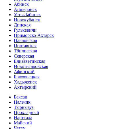
Абинск
Апшеронск
Усть-Лабинск
Новокубанск
Динская
Гулькевичи
Приморско-Ахтарск
Павловская
Полтавская
Тбилисская
Северская
Елизаветинская
Новотитаровская
Афипский
Брюховецкая
Хадыженск
Ахтырский
Баксан
Нальчик
Тырныауз
Прохладный
Нарткала
Майский
Чегем