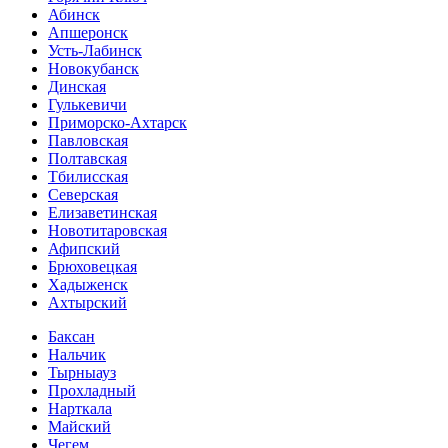
Абинск
Апшеронск
Усть-Лабинск
Новокубанск
Динская
Гулькевичи
Приморско-Ахтарск
Павловская
Полтавская
Тбилисская
Северская
Елизаветинская
Новотитаровская
Афипский
Брюховецкая
Хадыженск
Ахтырский
Баксан
Нальчик
Тырныауз
Прохладный
Нарткала
Майский
Чегем