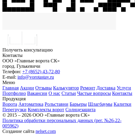
Получить консультацию
Контакты
ООО «Главные ворота СК»
город.
Гулькевичи
Телефон:
+7 (8652) 43-72-80
E-mail:
info@vorotastav.ru
Меню
Главная
Акции
Отзывы
Калькулятор
Ремонт
Доставка
Услуги
Портфолио
Вакансии
О нас
Статьи
Частые вопросы
Контакты
Продукция
Ворота
Автоматика
Рольставни
Барьеры
Шлагбаумы
Калитки
Перегрузки
Комплекты ворот
Солнцезащита
© 2015 – 2026 ООО «Главные ворота СК»
Политика обработки персональных данных (рег. №26-22-
005962)
Создание сайта
nelset.com