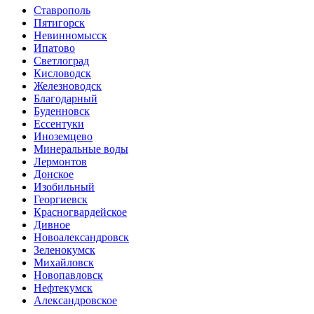
Ставрополь
Пятигорск
Невинномысск
Ипатово
Светлоград
Кисловодск
Железноводск
Благодарный
Буденновск
Ессентуки
Иноземцево
Минеральные воды
Лермонтов
Донское
Изобильный
Георгиевск
Красногвардейское
Дивное
Новоалександровск
Зеленокумск
Михайловск
Новопавловск
Нефтекумск
Александровское