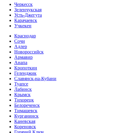
Черкесск
Зеленчукская
Усть-Джегута
Карачаевск
Учкекен
Краснодар
Сочи
Адлер
Новороссийск
Армавир
Анапа
Кропоткин
Геленджик
Славянск-на-Кубани
Туапсе
Лабинск
Крымск
Тихорецк
Белореченск
Тимашевск
Курганинск
Каневская
Кореновск
Горячий Ключ