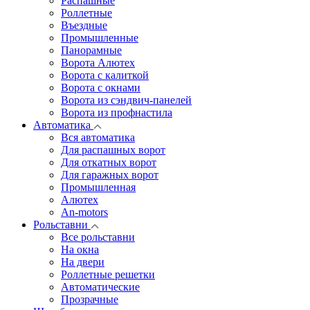
Распашные
Роллетные
Въездные
Промышленные
Панорамные
Ворота Алютех
Ворота с калиткой
Ворота c окнами
Ворота из сэндвич-панелей
Ворота из профнастила
Автоматика
Вся автоматика
Для распашных ворот
Для откатных ворот
Для гаражных ворот
Промышленная
Алютех
An-motors
Рольставни
Все рольставни
На окна
На двери
Роллетные решетки
Автоматические
Прозрачные