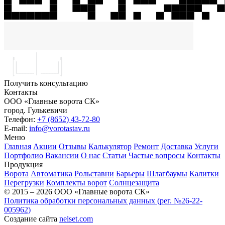
Получить консультацию
Контакты
ООО «Главные ворота СК»
город.
Гулькевичи
Телефон:
+7 (8652) 43-72-80
E-mail:
info@vorotastav.ru
Меню
Главная
Акции
Отзывы
Калькулятор
Ремонт
Доставка
Услуги
Портфолио
Вакансии
О нас
Статьи
Частые вопросы
Контакты
Продукция
Ворота
Автоматика
Рольставни
Барьеры
Шлагбаумы
Калитки
Перегрузки
Комплекты ворот
Солнцезащита
© 2015 – 2026 ООО «Главные ворота СК»
Политика обработки персональных данных (рег. №26-22-
005962)
Создание сайта
nelset.com