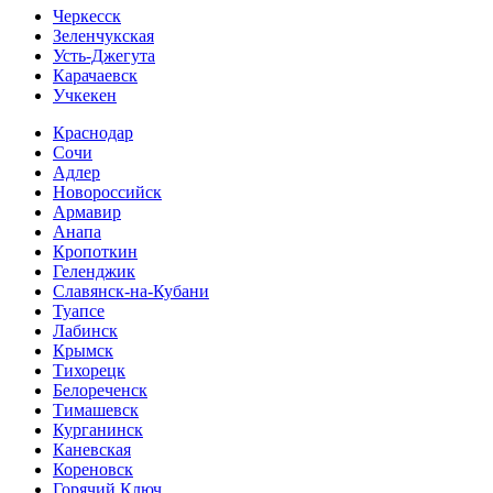
Черкесск
Зеленчукская
Усть-Джегута
Карачаевск
Учкекен
Краснодар
Сочи
Адлер
Новороссийск
Армавир
Анапа
Кропоткин
Геленджик
Славянск-на-Кубани
Туапсе
Лабинск
Крымск
Тихорецк
Белореченск
Тимашевск
Курганинск
Каневская
Кореновск
Горячий Ключ