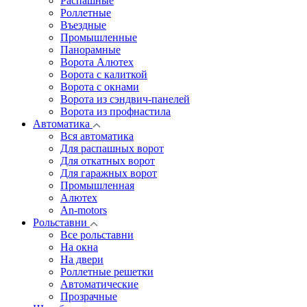
Распашные
Роллетные
Въездные
Промышленные
Панорамные
Ворота Алютех
Ворота с калиткой
Ворота c окнами
Ворота из сэндвич-панелей
Ворота из профнастила
Автоматика
Вся автоматика
Для распашных ворот
Для откатных ворот
Для гаражных ворот
Промышленная
Алютех
An-motors
Рольставни
Все рольставни
На окна
На двери
Роллетные решетки
Автоматические
Прозрачные