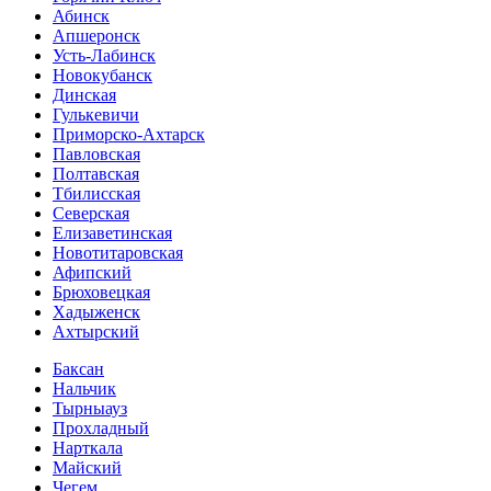
Абинск
Апшеронск
Усть-Лабинск
Новокубанск
Динская
Гулькевичи
Приморско-Ахтарск
Павловская
Полтавская
Тбилисская
Северская
Елизаветинская
Новотитаровская
Афипский
Брюховецкая
Хадыженск
Ахтырский
Баксан
Нальчик
Тырныауз
Прохладный
Нарткала
Майский
Чегем