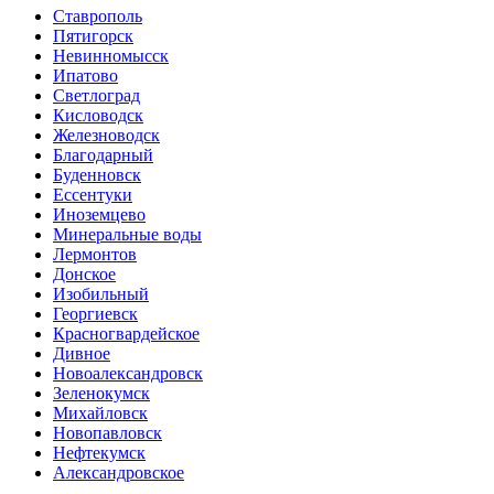
Ставрополь
Пятигорск
Невинномысск
Ипатово
Светлоград
Кисловодск
Железноводск
Благодарный
Буденновск
Ессентуки
Иноземцево
Минеральные воды
Лермонтов
Донское
Изобильный
Георгиевск
Красногвардейское
Дивное
Новоалександровск
Зеленокумск
Михайловск
Новопавловск
Нефтекумск
Александровское