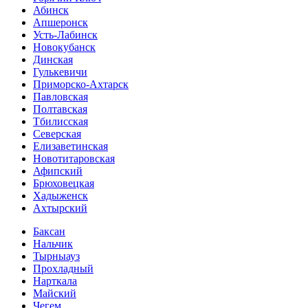
Абинск
Апшеронск
Усть-Лабинск
Новокубанск
Динская
Гулькевичи
Приморско-Ахтарск
Павловская
Полтавская
Тбилисская
Северская
Елизаветинская
Новотитаровская
Афипский
Брюховецкая
Хадыженск
Ахтырский
Баксан
Нальчик
Тырныауз
Прохладный
Нарткала
Майский
Чегем