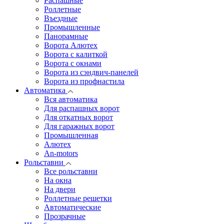
Распашные
Роллетные
Въездные
Промышленные
Панорамные
Ворота Алютех
Ворота с калиткой
Ворота c окнами
Ворота из сэндвич-панелей
Ворота из профнастила
Автоматика
Вся автоматика
Для распашных ворот
Для откатных ворот
Для гаражных ворот
Промышленная
Алютех
An-motors
Рольставни
Все рольставни
На окна
На двери
Роллетные решетки
Автоматические
Прозрачные