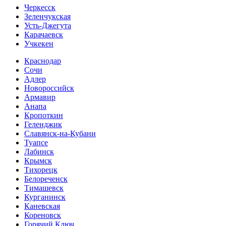
Черкесск
Зеленчукская
Усть-Джегута
Карачаевск
Учкекен
Краснодар
Сочи
Адлер
Новороссийск
Армавир
Анапа
Кропоткин
Геленджик
Славянск-на-Кубани
Туапсе
Лабинск
Крымск
Тихорецк
Белореченск
Тимашевск
Курганинск
Каневская
Кореновск
Горячий Ключ