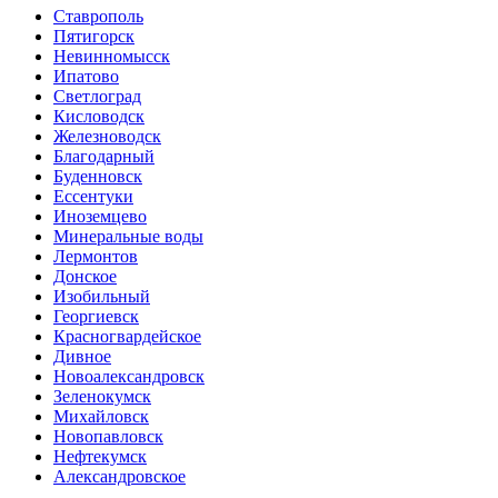
Ставрополь
Пятигорск
Невинномысск
Ипатово
Светлоград
Кисловодск
Железноводск
Благодарный
Буденновск
Ессентуки
Иноземцево
Минеральные воды
Лермонтов
Донское
Изобильный
Георгиевск
Красногвардейское
Дивное
Новоалександровск
Зеленокумск
Михайловск
Новопавловск
Нефтекумск
Александровское