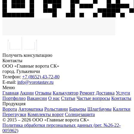
Получить консультацию
Контакты
ООО «Главные ворота СК»
город.
Гулькевичи
Телефон:
+7 (8652) 43-72-80
E-mail:
info@vorotastav.ru
Меню
Главная
Акции
Отзывы
Калькулятор
Ремонт
Доставка
Услуги
Портфолио
Вакансии
О нас
Статьи
Частые вопросы
Контакты
Продукция
Ворота
Автоматика
Рольставни
Барьеры
Шлагбаумы
Калитки
Перегрузки
Комплекты ворот
Солнцезащита
© 2015 – 2026 ООО «Главные ворота СК»
Политика обработки персональных данных (рег. №26-22-
005962)