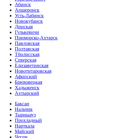
Абинск
Апшеронск
Усть-Лабинск
Новокубанск
Динская
Гулькевичи
Приморско-Ахтарск
Павловская
Полтавская
Тбилисская
Северская
Елизаветинская
Новотитаровская
Афипский
Брюховецкая
Хадыженск
Ахтырский
Баксан
Нальчик
Тырныауз
Прохладный
Нарткала
Майский
Чегем