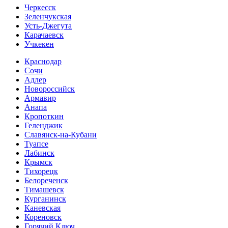
Черкесск
Зеленчукская
Усть-Джегута
Карачаевск
Учкекен
Краснодар
Сочи
Адлер
Новороссийск
Армавир
Анапа
Кропоткин
Геленджик
Славянск-на-Кубани
Туапсе
Лабинск
Крымск
Тихорецк
Белореченск
Тимашевск
Курганинск
Каневская
Кореновск
Горячий Ключ