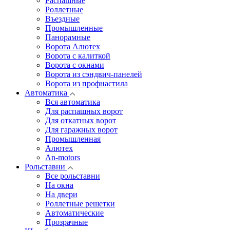
Распашные
Роллетные
Въездные
Промышленные
Панорамные
Ворота Алютех
Ворота с калиткой
Ворота c окнами
Ворота из сэндвич-панелей
Ворота из профнастила
Автоматика
Вся автоматика
Для распашных ворот
Для откатных ворот
Для гаражных ворот
Промышленная
Алютех
An-motors
Рольставни
Все рольставни
На окна
На двери
Роллетные решетки
Автоматические
Прозрачные