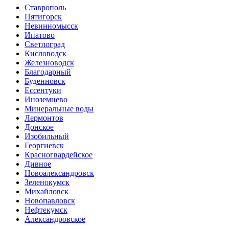
Ставрополь
Пятигорск
Невинномысск
Ипатово
Светлоград
Кисловодск
Железноводск
Благодарный
Буденновск
Ессентуки
Иноземцево
Минеральные воды
Лермонтов
Донское
Изобильный
Георгиевск
Красногвардейское
Дивное
Новоалександровск
Зеленокумск
Михайловск
Новопавловск
Нефтекумск
Александровское