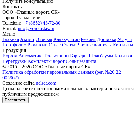
Получить консультацию
Контакты
ООО «Главные ворота СК»
город.
Гулькевичи
Телефон:
+7 (8652) 43-72-80
E-mail:
info@vorotastav.ru
Меню
Главная
Акции
Отзывы
Калькулятор
Ремонт
Доставка
Услуги
Портфолио
Вакансии
О нас
Статьи
Частые вопросы
Контакты
Продукция
Ворота
Автоматика
Рольставни
Барьеры
Шлагбаумы
Калитки
Перегрузки
Комплекты ворот
Солнцезащита
© 2015 – 2026 ООО «Главные ворота СК»
Политика обработки персональных данных (рег. №26-22-
005962)
Создание сайта
nelset.com
Цены на сайте носят ознакомительный характер и не являются
публичным предложением.
Рассчитать